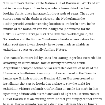
This summer’s theme is ‘Into Nature: Out of Darkness’. Works of art
set in various types of landscape, where humankind has been
looking for its place in nature for thousands of years. The route
starts on one of the darkest places in the Netherlands: the
Holtingerveld. Another starting location is Frederiksoord, in the
middle of the Koloniën van Weldadigheid (nominated for the
UNESCO World Heritage List). The Huis van Weldadigheid, the
Sterrenbos and the former Tuinbouwschool – where nature has
taken root since it was closed – have been made available as
exhibition spaces especially for Into Nature.
The team of curators led by Hans den Hartog Jager has succeeded in
attracting an international mix of twenty renowned artists.
Argentinian sculptor Adrián Villar recreated dozens of nests of the
Hornero, a South-American songbird were placed in the Drenthe
landscape. British artist duo Heather & Ivan Morison created an
installation that can be booked as a place to stay the night for
exhibition visitors. Iceland’s Olafur Eliasson made his mark in this
upcoming edition with his radiant work of light art. HerInto Nature:
Out of Darkness is an exciting art route that you simply cannot afford
to miss. Hervé Youmbi created a dialogue between African funeral