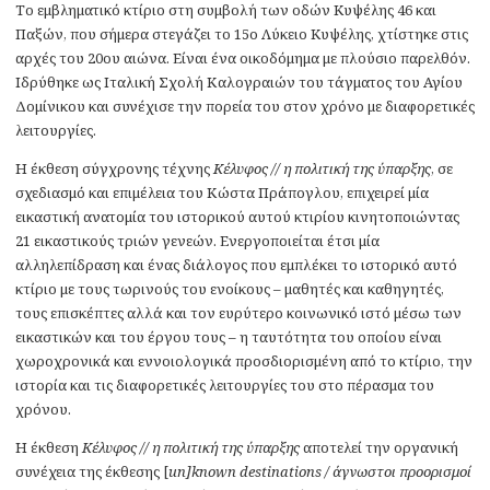
Το εμβληματικό κτίριο στη συμβολή των οδών Κυψέλης 46 και
Παξών, που σήμερα στεγάζει το 15ο Λύκειο Κυψέλης, χτίστηκε στις
αρχές του 20ου αιώνα. Είναι ένα οικοδόμημα με πλούσιο παρελθόν.
Ιδρύθηκε ως Ιταλική Σχολή Καλογραιών του τάγματος του Αγίου
Δομίνικου και συνέχισε την πορεία του στον χρόνο με διαφορετικές
λειτουργίες.
Η έκθεση σύγχρονης τέχνης
Κέλυφος // η πολιτική της ύπαρξης
, σε
σχεδιασμό και επιμέλεια του Κώστα Πράπογλου, επιχειρεί μία
εικαστική ανατομία του ιστορικού αυτού κτιρίου κινητοποιώντας
21 εικαστικούς τριών γενεών. Ενεργοποιείται έτσι μία
αλληλεπίδραση και ένας διάλογος που εμπλέκει το ιστορικό αυτό
κτίριο με τους τωρινούς του ενοίκους – μαθητές και καθηγητές,
τους επισκέπτες αλλά και τον ευρύτερο κοινωνικό ιστό μέσω των
εικαστικών και του έργου τους – η ταυτότητα του οποίου είναι
χωροχρονικά και εννοιολογικά προσδιορισμένη από το κτίριο, την
ιστορία και τις διαφορετικές λειτουργίες του στο πέρασμα του
χρόνου.
Η έκθεση
Κέλυφος // η πολιτική της ύπαρξης
αποτελεί την οργανική
συνέχεια της έκθεσης [
un]known destinations / άγνωστοι προορισμοί