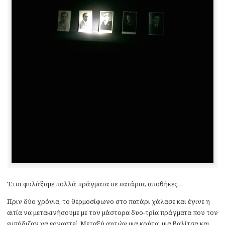
Έτσι φυλάξαμε πολλά πράγματα σε πατάρια, αποθήκες…
Πριν δύο χρόνια, το θερμοσίφωνο στο πατάρι χάλασε και έγινε η
αιτία να μετακινήσουμε με τον μάστορα δυο-τρία πράγματα που τον
εμπόδιζαν να εργαστεί. Μεταξύ αυτών μια κούτα, μια βαλίτσα και