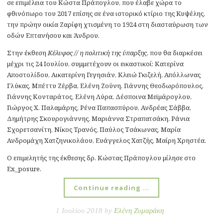
σε επιμέλεια του Κώστα Πράπογλου, που έλαβε χώρα το
φθινόπωρο του 2017 επίσης σε ένα ιστορικό κτίριο της Κυψέλης,
την πρώην οικία Ζαρίφη χτισμένη το 1924 στη διασταύρωση των
οδών Επτανήσου και Άνδρου.
Στην έκθεση
Κέλυφος // η πολιτική της ύπαρξης
, που θα διαρκέσει
μέχρι τις 24 Ιουλίου, συμμετέχουν οι εικαστικοί: Κατερίνα
Αποστολίδου, Αικατερίνη Γεγησιάν, Κλειώ Γκιζελή, Απόλλωνας
Γλύκας, Μπέττυ Ζέρβα, Ελένη Ζούνη, Γιάννης Θεοδωρόπουλος,
Γιάννης Κονταράτος, Ελένη Λύρα, Δέσποινα Μεϊμάρογλου,
Γιώργος Χ. Παλαμάρης, Ρένα Παπασπύρου, Ανδρέας Σάββα,
Δημήτρης Σκουρογιάννης, Μαριάννα Στραπατσάκη, Ράνια
Σχορετσανίτη, Νίκος Τρανός, Παύλος Τσάκωνας, Μαρία
Ανδρομάχη Χατζηνικολάου, Ευάγγελος Χατζής, Μαίρη Χρηστέα.
Ο επιμελητής της έκθεσης δρ. Κώστας Πράπογλου μίλησε στο
Ex_posure.
Continue reading …
1 Ιουλίου 2018 by
Ελένη Ζυμαράκη