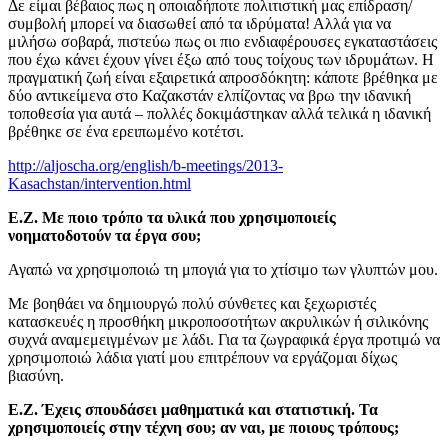
Δε είμαι βέβαιος πως η οποιαδήποτε πολιτιστική μας επίδραση/
συμβολή μπορεί να διασωθεί από τα ιδρύματα! Αλλά για να
μιλήσω σοβαρά, πιστεύω πως οι πιο ενδιαφέρουσες εγκαταστάσεις
που έχω κάνει έχουν γίνει έξω από τους τοίχους των ιδρυμάτων. Η
πραγματική ζωή είναι εξαιρετικά απροσδόκητη: κάποτε βρέθηκα με
δύο αντικείμενα στο Καζακστάν ελπίζοντας να βρω την ιδανική
τοποθεσία για αυτά – πολλές δοκιμάστηκαν αλλά τελικά η ιδανική
βρέθηκε σε ένα ερειπωμένο κοτέτσι.
http://aljoscha.org/english/b-meetings/2013-
Kasachstan/intervention.html
Ε.Ζ. Με ποιο τρόπο τα υλικά που χρησιμοποιείς
νοηματοδοτούν τα έργα σου;
Αγαπώ να χρησιμοποιώ τη μπογιά για το χτίσιμο των γλυπτών μου.
Με βοηθάει να δημιουργώ πολύ σύνθετες και ξεχωριστές
κατασκευές η προσθήκη μικροποσοτήτων ακρυλικών ή σιλικόνης
συχνά αναμεμειγμένων με λάδι. Για τα ζωγραφικά έργα προτιμώ να
χρησιμοποιώ λάδια γιατί μου επιτρέπουν να εργάζομαι δίχως
βιασύνη.
Ε.Ζ. Έχεις σπουδάσει μαθηματικά και στατιστική. Τα
χρησιμοποιείς στην τέχνη σου; αν ναι, με ποιους τρόπους;