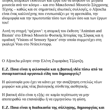
πλήθος ατομικών εκθέσεων και έργα του να ανήκουν σε μεγάλα
μουσεία ανά τον κόσμο – και στο Μακεδονικό Μουσείο Σύγχρονης
Τέχνης – καθώς και σε σημαντικές ιδιωτικές συλλογές, ο Aljoscha
είναι ένας καλλιτέχνης που ενυπωσιάζει με τη φρεσκάδα, την
ιδιομορφία και την πρωτοτυπία τόσο των ιδεών όσο και των έργων
του!
Αυτή τη στιγμή ‘τρέχουν’: η ατομική του έκθεση ‘Animism and
Bioism’ στο Εθνικό Μουσείο Φυσικής Ιστορίας της Σόφιας και η
ομαδική ‘Visions of Sensory Space’ στην οποία συμμετέχει στη
γκαλερί Voss στο Ντίσελντορφ.
Ο Aljoscha μίλησε στην Ελένη Ζυμαράκη Τζώρτζη.
Ε.Ζ. Ποια είναι η φιλοσοφία και η βασική ιδέα πίσω από τα
συναρπαστικά οργανικά είδη που δημιουργείς?
Η φιλοσοφία μου έχει να κάνει με την αναζήτηση εντελώς νέων
μορφών και μίας νέας βιολογικής σύνθετης αισθητικής.
Η βασική ιδέα είναι η εξής: σε καμία περίπτωση να μην
αποπειραθώ να επαναλάβω ή να ερμηνεύσω τη φύση.
Ε.Ζ. Ποια είναι η διαδικασία της σύλληψης, δημιουργίας και