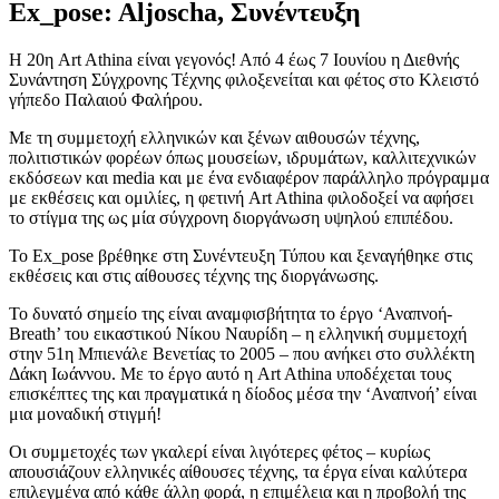
Ex_pose: Aljoscha,
Συνέντευξη
Η 20η Art Athina είναι γεγονός! Από 4 έως 7 Ιουνίου η Διεθνής
Συνάντηση Σύγχρονης Τέχνης φιλοξενείται και φέτος στο Κλειστό
γήπεδο Παλαιού Φαλήρου.
Με τη συμμετοχή ελληνικών και ξένων αιθουσών τέχνης,
πολιτιστικών φορέων όπως μουσείων, ιδρυμάτων, καλλιτεχνικών
εκδόσεων και media και με ένα ενδιαφέρον παράλληλο πρόγραμμα
με εκθέσεις και ομιλίες, η φετινή Art Athina φιλοδοξεί να αφήσει
το στίγμα της ως μία σύγχρονη διοργάνωση υψηλού επιπέδου.
Το Ex_pose βρέθηκε στη Συνέντευξη Τύπου και ξεναγήθηκε στις
εκθέσεις και στις αίθουσες τέχνης της διοργάνωσης.
Το δυνατό σημείο της είναι αναμφισβήτητα το έργο ‘Αναπνοή-
Breath’ του εικαστικού Νίκου Ναυρίδη – η ελληνική συμμετοχή
στην 51η Μπιενάλε Βενετίας το 2005 – που ανήκει στο συλλέκτη
Δάκη Ιωάννου. Με το έργο αυτό η Art Athina υποδέχεται τους
επισκέπτες της και πραγματικά η δίοδος μέσα την ‘Αναπνοή’ είναι
μια μοναδική στιγμή!
Οι συμμετοχές των γκαλερί είναι λιγότερες φέτος – κυρίως
απουσιάζουν ελληνικές αίθουσες τέχνης, τα έργα είναι καλύτερα
επιλεγμένα από κάθε άλλη φορά, η επιμέλεια και η προβολή της