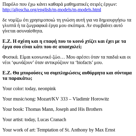
Παρόλο που έχω κάνει καθαρά μαθηματικές σειρές έργων:
http://aljoscha.org/english/m-models/m-models.html
δε νομίζω ότι χρησιμοποιώ τη γνώση αυτή για να δημιουργήσω τα
γλυπτά ή τα ζωγραφικά έργα μου σκόπιμα. Αν συμβαίνει αυτό
γίνεται ασυναίσθητα.
Ε.Ζ. Η σχέση και η επαφή που το κοινό χτίζει και έχει με τα
έργα σου είναι κάτι που σε απασχολεί;
Φυσικά. Είμαι κοινωνικό ζώο… Μου αρέσει όταν τα παιδιά και οι
νέοι ‘φωνάζουν’ όταν αντικρύζουν τα ‘biofacts’ μου.
Ε.Ζ. Θα μπορούσες να συμπληρώσεις αυθόρμητα και σύντομα
τα παρακάτω;
Your color: today, neonpink
Your music/song: Mozart/KV 333 – Vladimir Horowitz
Your book: Thomas Mann, Joseph and His Brothers
Your artist: today, Lucas Cranach
Your work of art: Temptation of St. Anthony by Max Ernst