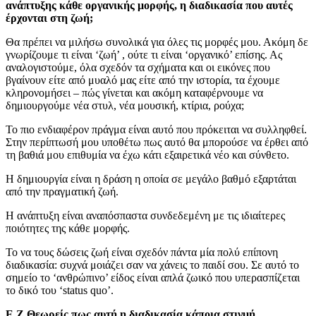
ανάπτυξης κάθε οργανικής μορφής, η διαδικασία που αυτές
έρχονται στη ζωή;
Θα πρέπει να μιλήσω συνολικά για όλες τις μορφές μου. Ακόμη δε
γνωρίζουμε τι είναι ‘ζωή’ , ούτε τι είναι ‘οργανικό’ επίσης. Ας
αναλογιστούμε, όλα σχεδόν τα σχήματα και οι εικόνες που
βγαίνουν είτε από μυαλό μας είτε από την ιστορία, τα έχουμε
κληρονομήσει – πώς γίνεται και ακόμη καταφέρνουμε να
δημιουργούμε νέα στυλ, νέα μουσική, κτίρια, ρούχα;
Το πιο ενδιαφέρον πράγμα είναι αυτό που πρόκειται να συλληφθεί.
Στην περίπτωσή μου υποθέτω πως αυτό θα μπορούσε να έρθει από
τη βαθιά μου επιθυμία να έχω κάτι εξαιρετικά νέο και σύνθετο.
Η δημιουργία είναι η δράση η οποία σε μεγάλο βαθμό εξαρτάται
από την πραγματική ζωή.
Η ανάπτυξη είναι αναπόσπαστα συνδεδεμένη με τις ιδιαίτερες
ποιότητες της κάθε μορφής.
Το να τους δώσεις ζωή είναι σχεδόν πάντα μία πολύ επίπονη
διαδικασία: συχνά μοιάζει σαν να χάνεις το παιδί σου. Σε αυτό το
σημείο το ‘ανθρώπινο’ είδος είναι απλά ζωικό που υπερασπίζεται
το δικό του ‘status quo’.
Ε.Ζ.Θεωρείς πως αυτή η διαδικασία κάποια στιγμή