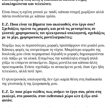
ολοκληρώνεται και τελειώνει;
Είναι όπως η σχέση γονιού με παιδί, κάποια στιγμή χωρίζουν αλλά
πάντα συνδέονται με κάποιο τρόπο.
Ε.Ζ. Ποια είναι τα βήματα που ακολουθείς στο έργο σου?
Σχεδιάζεις πρώτα τις μορφές και μετά τις μετατρέπεις σε
γλυπτά; χρησιμοποιείς τον ηλεκτρονικό υπολογιστή, σχεδιάζεις
με το χέρι, χρησιμοποιείς μοντέλα/μακέτες;
Νομίζω πως οι περισσότερες μορφές προϋπάρχουν στο μυαλό μου.
Κάποιες φορές τις ονειρεύομαι τη νύχτα. Μικρότερο κομμάτι της
δουλειάς μου είναι πειραματικό δηλαδή οι μορφές δημιουργούνται
ενώ παίζω με τα υλικά. Επομένως την κατάλληλη στιγμή απλά
χτίζω το επόμενο αντικείμενο. Δίχως μοντέλα και κάποια άλλη
προετοιμασία. Ενίοτε σχεδιάζω το αντικείμενο μετά, όταν έχει ήδη
τελειώσει, αλλά ποτέ πριν.
Ο ηλεκτρονικός υπολογιστής δεν έχει καμία θέση στη διαδικασία
της γλυπτικής ή της ζωγραφικής μου.
Ε.Ζ. Σε ποιο χώρο νιώθεις πως ανήκει το έργο σου, μέσα στη
γκαλερί, στο μουσείο, στον εκθεσιακό χώρο κλπ ή έξω από
αυτόν;