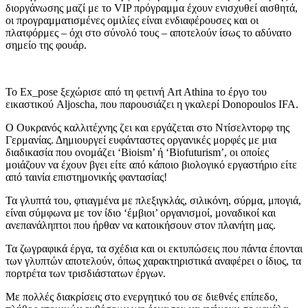
διοργάνωσης μαζί με το VIP πρόγραμμα έχουν ενισχυθεί αισθητά,
οι προγραμματισμένες ομιλίες είναι ενδιαφέρουσες και οι
πλατφόρμες – όχι στο σύνολό τους – αποτελούν ίσως το αδύνατο
σημείο της φουάρ.
Το Ex_pose ξεχώρισε από τη φετινή Art Athina το έργο του
εικαστικού Aljoscha, που παρουσιάζει η γκαλερί Donopoulos IFA.
Ο Ουκρανός καλλιτέχνης ζει και εργάζεται στο Ντίσελντορφ της
Γερμανίας. Δημιουργεί ευφάνταστες οργανικές μορφές με μια
διαδικασία που ονομάζει ‘Bioism’ ή ‘Biofuturism’, οι οποίες
μοιάζουν να έχουν βγει είτε από κάποιο βιολογικό εργαστήριο είτε
από ταινία επιστημονικής φαντασίας!
Τα γλυπτά του, φτιαγμένα με πλεξιγκλάς, σιλικόνη, σύρμα, μπογιά,
είναι σύμφωνα με τον ίδιο ‘έμβιοι’ οργανισμοί, μοναδικοί και
ανεπανάληπτοι που ήρθαν να κατοικήσουν στον πλανήτη μας.
Τα ζωγραφικά έργα, τα σχέδια και οι εκτυπώσεις που πάντα έπονται
των γλυπτών αποτελούν, όπως χαρακτηριστικά αναφέρει ο ίδιος, τα
πορτρέτα των τρισδιάστατων έργων.
Με πολλές διακρίσεις στο ενεργητικό του σε διεθνές επίπεδο,