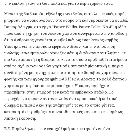
την επιλογή των τίτλων αλλά και για το περιεχόμενό τους;
Μέσω της διαδικασίας εξέλιξης των ιδεών, οι τίτλοι μερικές φορές
μπορούν να ανακοινώσουν στο κόσμο ότι κάτι πρόκειται να συμβεί.
Για παράδειγμα, στο έργο “Paper Walks, Paper Talks, No 4”, η ιδέα
πίσω από τη χρήση του λευκού χαρτιού αναφέρεται στην υπόθεση
ότι ο άνθρωπος γεννιέται, συμβολικά, ως ένας λευκός καμβάς.
Υποδηλώνει την απουσία έμφυτων ιδεών, και την απόκτηση
γνώσης μέσω εμπειριών όταν ξεκινάει η διαδικασία αντίληψης. Σε
διάλογο με αυτή τη θεωρία, το κενό το οποίο προϋποθέτεται (μέσα
από το σχήμα των ρολών χαρτιού), συναντά μία οπτική εμπειρία
συνδεδεμένη με την ηχητική διάσταση του θορύβου χαρτιών, της
φωνής και των ηχογραφημένων λέξεων. Αόρατα, το ρολό άσπρου
χαρτιού μετατρέπεται σε φορέα ήχου. Η παραγωγή ήχου
παραπέμπει στην επιρροή του κατά το εμβρυακό στάδιο. Το
περιεχόμενο φωνών αντανακλούν ένα προσωπικό ή πολιτικό
δίλημμα εμπειριών και της ανάμνησής τους, το οποίο γίνεται
κατανοητό ως ρυθμός και συναισθηματικές τονικότητες παρά ως
λεκτική έκφραση.
Ε.Ζ. Παράλληλα με την ενασχόλησή σου με την τέχνη ένα