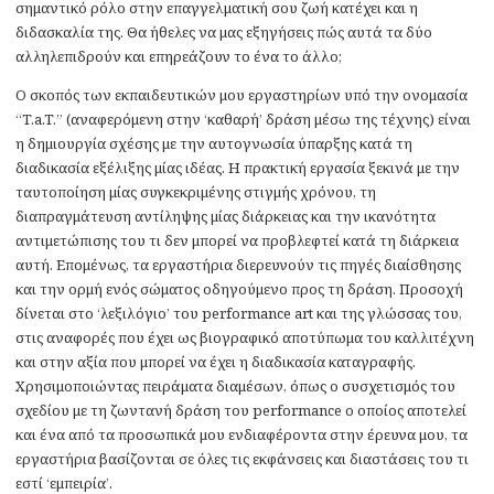
σημαντικό ρόλο στην επαγγελματική σου ζωή κατέχει και η
διδασκαλία της. Θα ήθελες να μας εξηγήσεις πώς αυτά τα δύο
αλληλεπιδρούν και επηρεάζουν το ένα το άλλο;
Ο σκοπός των εκπαιδευτικών μου εργαστηρίων υπό την ονομασία
“T.a.T.” (αναφερόμενη στην ‘καθαρή’ δράση μέσω της τέχνης) είναι
η δημιουργία σχέσης με την αυτογνωσία ύπαρξης κατά τη
διαδικασία εξέλιξης μίας ιδέας. Η πρακτική εργασία ξεκινά με την
ταυτοποίηση μίας συγκεκριμένης στιγμής χρόνου, τη
διαπραγμάτευση αντίληψης μίας διάρκειας και την ικανότητα
αντιμετώπισης του τι δεν μπορεί να προβλεφτεί κατά τη διάρκεια
αυτή. Επομένως, τα εργαστήρια διερευνούν τις πηγές διαίσθησης
και την ορμή ενός σώματος οδηγούμενο προς τη δράση. Προσοχή
δίνεται στο ‘λεξιλόγιο’ του performance art και της γλώσσας του,
στις αναφορές που έχει ως βιογραφικό αποτύπωμα του καλλιτέχνη
και στην αξία που μπορεί να έχει η διαδικασία καταγραφής.
Χρησιμοποιώντας πειράματα διαμέσων, όπως ο συσχετισμός του
σχεδίου με τη ζωντανή δράση του performance ο οποίος αποτελεί
και ένα από τα προσωπικά μου ενδιαφέροντα στην έρευνα μου, τα
εργαστήρια βασίζονται σε όλες τις εκφάνσεις και διαστάσεις του τι
εστί ‘εμπειρία’.