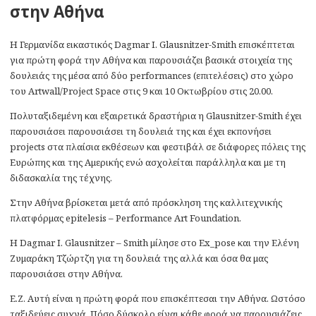
στην Αθήνα
Η Γερμανίδα εικαστικός Dagmar I. Glausnitzer-Smith επισκέπτεται
για πρώτη φορά την Αθήνα και παρουσιάζει βασικά στοιχεία της
δουλειάς της μέσα από δύο performances (επιτελέσεις) στο χώρο
του Artwall/Project Space στις 9 και 10 Οκτωβρίου στις 20.00.
Πολυταξιδεμένη και εξαιρετικά δραστήρια η Glausnitzer-Smith έχει
παρουσιάσει παρουσιάσει τη δουλειά της και έχει εκπονήσει
projects στα πλαίσια εκθέσεων και φεστιβάλ σε διάφορες πόλεις της
Ευρώπης και της Αμερικής ενώ ασχολείται παράλληλα και με τη
διδασκαλία της τέχνης.
Στην Αθήνα βρίσκεται μετά από πρόσκληση της καλλιτεχνικής
πλατφόρμας epitelesis – Performance Art Foundation.
Η Dagmar I. Glausnitzer – Smith μίλησε στο Ex_pose και την Ελένη
Ζυμαράκη Τζώρτζη για τη δουλειά της αλλά και όσα θα μας
παρουσιάσει στην Αθήνα.
Ε.Ζ. Αυτή είναι η πρώτη φορά που επισκέπτεσαι την Αθήνα. Ωστόσο
ταξιδεύεις συχνά. Πόσο δύσκολο είναι κάθε φορά να παρουσιάζεις