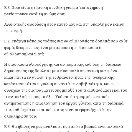
Ε.Ζ. Ποια είναι η ιδανική συνθήκη για μία ‘επιτυχημένη’
performance κατά τη γνώμη σου;
Ανιδιοτελής αφοσίωση στον εαυτό μου και στη ύπαρξή μου εκείνη
τη στιγμή.
Ε.Ζ. Υπάρχει κάποιος τρόπος για να αξιολογείς τη δουλειά σου κάθε
φορά; θεωρείς πως είναι μία απαραίτητη διαδικασία (η
αξιολόγηση)και γιατί;
Η διαδικασία αξιολόγησης και αυτοκριτικής καθ΄όλη τη διάρκεια
δημιουργίας της δουλειάς μου είναι πολύ σημαντική για εμένα.
Είμαι πάντα εν γνώση της ευθραυστότητας της πνευματικής
κατάστασης όταν η γνώση συναντά την αβεβαιότητα, και εν
συνέχεια της διαπραγμάτευσης μεταξύ του τι αισθανόμαστε και του
τι αντακλούμε προς τα έξω. Υπό αυτή τη μορφή σκεπτικής
αντιμετώπισης η αξιολόγηση του έργου γίνεται κατά τη διάρκειά
του, καθώς μία πιο κριτική στάση γίνεται εμφανής μετά την
ολοκλήρωση του.
Ε.Ζ. Θα ήθελες να μας αναλύσεις ένα από τα βασικά εννοιολογικά