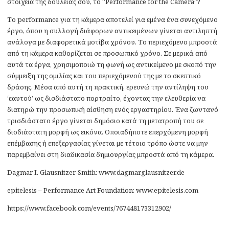
στοιχεία της δουλειάς σου, το “Performance for the Camera”?
Το performance για τη κάμερα αποτελεί για εμένα ένα συνεχόμενο
έργο, όπου η συλλογή διάφορων αντικειμένων γίνεται αντιληπτή
ανάλογα με διαφορετικά μοτίβα χρόνου. Το περιεχόμενο μπροστά
από τη κάμερα καθορίζεται σε προσωπικό χρόνο. Σε μερικά από
αυτά τα έργα, χρησιμοποιώ τη φωνή ως αντικείμενο με σκοπό την
σύμμειξη της ομιλίας και του περιεχόμενού της με το σκεπτικό
δράσης. Μέσα από αυτή τη πρακτική, ερευνώ την αντίληψη του
‘εαυτού’ ως δισδιάστατο πορτραίτο, έχοντας την ελευθερία να
διατηρώ την προσωπική αίσθηση ενός εργαστηρίου. Ένα ζωντανό
τρισδιάστατο έργο γίνεται δημόσιο κατά τη μετατροπή του σε
δισδιάστατη μορφή ως εικόνα. Οποιαδήποτε επερχόμενη μορφή
επέμβασης ή επεξεργασίας γίνεται με τέτοιο τρόπο ώστε να μην
παρεμβαίνει στη διαδικασία δημιουργίας μπροστά από τη κάμερα.
Dagmar I. Glausnitzer-Smith: www.dagmarglausnitzer.de
epitelesis – Performance Art Foundation: www.epitelesis.com
https://www.facebook.com/events/767448173312902/