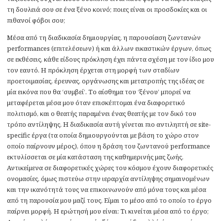
τη δουλειά σου σε ένα ξένο κοινό; ποιες είναι οι προσδοκίες και οι
πιθανοί φόβοι σου;
Μέσα από τη διαδικασία δημιουργίας, η παρουσίαση ζωντανών
performances (επιτελέσεων) ή και άλλων εικαστικών έργων, όπως
σε εκθέσεις, κάθε είδους πρόκληση έχει πάντα σχέση με τον ίδιο μου
τον εαυτό. Η πρόκληση έρχεται στη μορφή των σταδίων
προετοιμασίας, έρευνας, οργάνωσης και μετατροπής της ιδέας σε
μία εικόνα που θα ‘συμβεί’. Το αίσθημα του ‘ξένου’ μπορεί να
μεταφέρεται μέσα μου όταν επισκέπτομαι ένα διαφορετικό
πολιτισμό, και ο θεατής παραμένει ένας θεατής με τον δικό του
τρόπο αντίληψης. Η διαδικασία αυτή γίνεται πιο αντιληπτή σε site-
specific έργα (τα οποία δημιουργούνται με βάση το χώρο στον
οποίο παίρνουν μέρος), όπου η δράση του ζωντανού performance
εκτυλίσσεται σε μία κατάσταση της καθημερινής μας ζωής.
Αντικείμενα σε διαφορετικές χώρες του κόσμου έχουν διαφορετικές
ονομασίες, όμως πιστεύω στην ιεραρχία αντίληψης σημαινομένων
και την ικανότητά τους να επικοινωνούν από μόνα τους και μέσα
από τη παρουσία μου μαζί τους. Είμαι το μέσο από το οποίο το έργο
παίρνει μορφή. Η ερώτησή μου είναι: Τι κινείται μέσα από το έργο;