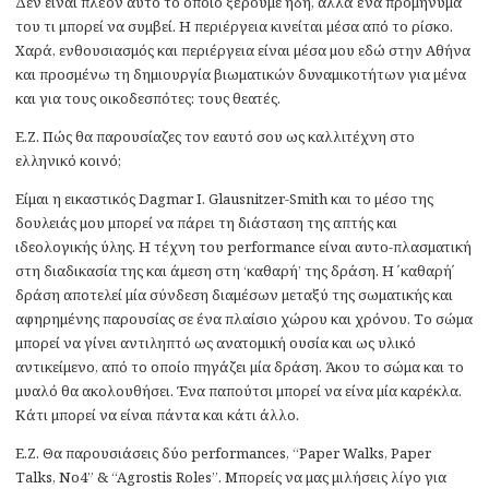
Δεν είναι πλέον αυτό το οποίο ξέρουμε ήδη, αλλά ένα προμήνυμα
του τι μπορεί να συμβεί. Η περιέργεια κινείται μέσα από το ρίσκο.
Χαρά, ενθουσιασμός και περιέργεια είναι μέσα μου εδώ στην Αθήνα
και προσμένω τη δημιουργία βιωματικών δυναμικοτήτων για μένα
και για τους οικοδεσπότες: τους θεατές.
Ε.Ζ. Πώς θα παρουσίαζες τον εαυτό σου ως καλλιτέχνη στο
ελληνικό κοινό;
Είμαι η εικαστικός Dagmar I. Glausnitzer-Smith και το μέσo της
δουλειάς μου μπορεί να πάρει τη διάσταση της απτής και
ιδεολογικής ύλης. Η τέχνη του performance είναι αυτο-πλασματική
στη διαδικασία της και άμεση στη ‘καθαρή’ της δράση. Η ΄καθαρή΄
δράση αποτελεί μία σύνδεση διαμέσων μεταξύ της σωματικής και
αφηρημένης παρουσίας σε ένα πλαίσιο χώρου και χρόνου. Το σώμα
μπορεί να γίνει αντιληπτό ως ανατομική ουσία και ως υλικό
αντικείμενο, από το οποίο πηγάζει μία δράση. Άκου το σώμα και το
μυαλό θα ακολουθήσει. Ένα παπούτσι μπορεί να είνα μία καρέκλα.
Κάτι μπορεί να είναι πάντα και κάτι άλλο.
Ε.Ζ. Θα παρουσιάσεις δύο performances, “Paper Walks, Paper
Talks, No4” & “Agrostis Roles”. Μπορείς να μας μιλήσεις λίγο για