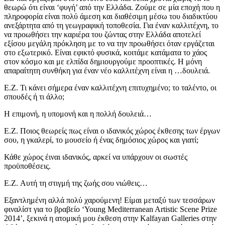
θεωρώ ότι είναι ‘φυγή’ από την Ελλάδα. Ζούμε σε μία εποχή που η
πληροφορία είναι πολύ άμεση και διαθέσιμη μέσω του διαδικτύου
ανεξάρτητα από τη γεωγραφική τοποθεσία. Για έναν καλλιτέχνη, το
να προωθήσει την καριέρα του ζώντας στην Ελλάδα αποτελεί
εξίσου μεγάλη πρόκληση με το να την προωθήσει όταν εργάζεται
στο εξωτερικό. Είναι εφικτό φυσικά, κοιτάμε κατάματα το χάος
στον κόσμο και με ελπίδα δημιουργούμε προοπτικές. Η μόνη
απαραίτητη συνθήκη για έναν νέο καλλιτέχνη είναι η …δουλειά.
E.Z. Τι κάνει σήμερα έναν καλλιτέχνη επιτυχημένο; το ταλέντο, οι
σπουδές ή τι άλλο;
Η επιμονή, η υπομονή και η πολλή δουλειά…
Ε.Ζ. Ποιος θεωρείς πως είναι ο ιδανικός χώρος έκθεσης των έργων
σου, η γκαλερί, το μουσείο ή ένας δημόσιος χώρος και γιατί;
Κάθε χώρος έιναι ιδανικός, αρκεί να υπάρχουν οι σωστές
προϋποθέσεις.
E.Z. Αυτή τη στιγμή της ζωής σου νιώθεις…
Εξαντλημένη αλλά πολύ χαρούμενη! Είμαι μεταξύ των τεσσάρων
φιναλίστ για το βραβείο ‘Young Mediterranean Artistic Scene Prize
2014’, ξεκινά η ατομική μου έκθεση στην Kalfayan Galleries στην