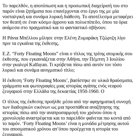
Το παρελθόν, η αποτύπωση και η προσωπική διαχείρισή του στο
παρόν είναι ζητήματα που επανέρχονται στο έργο της με μία
νοσταλγική και συνάμα λυρική διάθεση. Το αποτέλεσμα μεταφέρει
τον θεατή σε έναν κόσμο άχρονο και πολυεπίπεδο, όπου τα όρια
ανάμεσα στο πραγματικό και το φανταστικό σβήνουν.
Η Ράνια Μπέλλου μίλησε στην Ελένη Ζυμαράκη Τζώρτζη λίγο
πριν τα εγκαίνια της έκθεσης.
Ε.Ζ. “Forty Floating Moons” είναι ο τίτλος της τρίτης ατομικής σου
έκθεσης, που εγκαινιάζεται στην Αθήνα, την Πέμπτη 3 Ιουλίου
στην γκαλερί Kalfayan. Τι κρύβεται πίσω από αυτόν τον τόσο
λυρικό και συνάμα αινιγματικό τίτλο;
Η έκθεση ‘Forty Floating Moons’, βασίστηκε σε υλικά θραύσματα,
γράμματα και φωτογραφίες μιας ιστορίας αγάπης ενός νεαρού
ζευγαριού στην Ελλάδα της δεκαετίας 1950-1960. Ο
Ο τίτλος της έκθεσης προήλθε μέσα από την αφηγηματική συνοχή
των διαδοχικών εικόνων ως μια προσπάθεια αναζήτησης της
ιστορίας πίσω από την αναπροσαρμογή του χρόνου όπου η
χρονολογία αναστρέφεται και το παρελθόν φαίνεται πιο κοντά από
το παρόν. ‘Forty Floating Moons’ είναι η μονάδα μέτρησης αυτού
του αποσματικού χρόνου απ’όπου προέρχεται η ιστορία του
ζευγαριού.