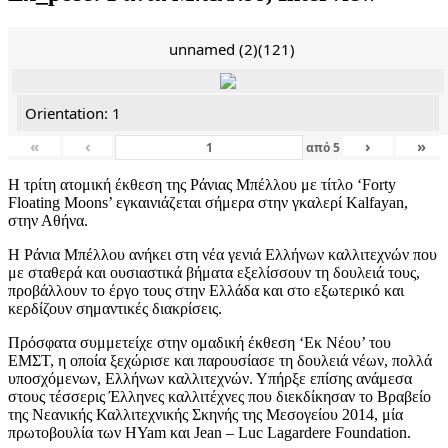
unnamed (2)(121)
Orientation: 1
«
‹
›
»
από
5
Η τρίτη ατομική έκθεση της Ράνιας Μπέλλου με τίτλο ‘Forty
Floating Moons’ εγκαινιάζεται σήμερα στην γκαλερί Kalfayan,
στην Αθήνα.
Η Ράνια Μπέλλου ανήκει στη νέα γενιά Ελλήνων καλλιτεχνών που
με σταθερά και ουσιαστικά βήματα εξελίσσουν τη δουλειά τους,
προβάλλουν το έργο τους στην Ελλάδα και στο εξωτερικό και
κερδίζουν σημαντικές διακρίσεις.
Πρόσφατα συμμετείχε στην ομαδική έκθεση ‘Εκ Νέου’ του
ΕΜΣΤ, η οποία ξεχώρισε και παρουσίασε τη δουλειά νέων, πολλά
υποσχόμενων, Ελλήνων καλλιτεχνών. Υπήρξε επίσης ανάμεσα
στους τέσσερις Έλληνες καλλιτέχνες που διεκδίκησαν το Βραβείο
της Νεανικής Καλλιτεχνικής Σκηνής της Μεσογείου 2014, μία
πρωτοβουλία των HYam και Jean – Luc Lagardere Foundation.