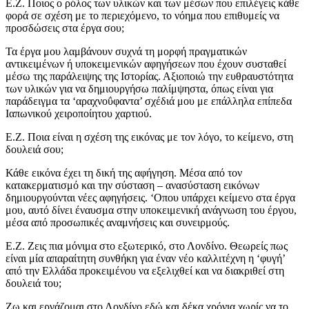
Ε.Ζ. Ποιος ο ρόλος των υλικών και των μέσων που επιλέγεις κάθε
φορά σε σχέση με το περιεχόμενο, το νόημα που επιθυμείς να
προσδώσεις στα έργα σου;
Τα έργα μου λαμβάνουν συχνά τη μορφή πραγματικών
αντικειμένων ή υποκειμενικών αφηγήσεων που έχουν συσταθεί
μέσω της παράλειψης της Ιστορίας. Αξιοποιώ την ευθραυστότητα
των υλικών για να δημιουργήσω παλίμψηστα, όπως είναι για
παράδειγμα τα ‘αραχνοΰφαντα’ σχέδιά μου με επάλληλα επίπεδα
Ιαπωνικού χειροποίητου χαρτιού.
Ε.Ζ. Ποια είναι η σχέση της εικόνας με τον λόγο, το κείμενο, στη
δουλειά σου;
Κάθε εικόνα έχει τη δική της αφήγηση. Μέσα από τον
κατακερματισμό και την σύσταση – ανασύσταση εικόνων
δημιουργούνται νέες αφηγήσεις. ‘Οπου υπάρχει κείμενο στα έργα
μου, αυτό δίνει έναυσμα στην υποκειμενική ανάγνωση του έργου,
μέσα από προσωπικές αναμνήσεις και συνειρμούς.
Ε.Ζ. Ζεις πια μόνιμα στο εξωτερικό, στο Λονδίνο. Θεωρείς πως
είναι μία απαραίτητη συνθήκη για έναν νέο καλλιτέχνη η ‘φυγή’
από την Ελλάδα προκειμένου να εξελιχθεί και να διακριθεί στη
δουλειά του;
Ζω και εργάζομαι στο Λονδίνο εδώ και δέκα χρόνια χωρίς να το