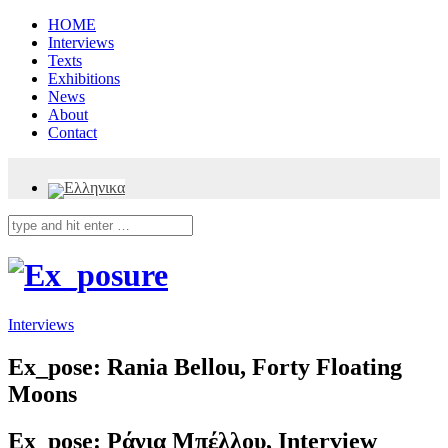
HOME
Interviews
Texts
Exhibitions
News
About
Contact
Interviews
Ex_pose: Rania Bellou, Forty Floating
Moons
Ex_pose: Ράνια Μπέλλου, Interview