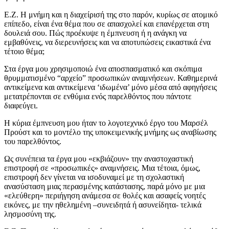
Ε.Ζ. Η μνήμη και η διαχείρισή της στο παρόν, κυρίως σε ατομικό
επίπεδο, είναι ένα θέμα που σε απασχολεί και επανέρχεται στη
δουλειά σου. Πώς προέκυψε η έμπνευση ή η ανάγκη να
εμβαθύνεις, να διερευνήσεις και να αποτυπώσεις εικαστικά ένα
τέτοιο θέμα;
Στα έργα μου χρησιμοποιώ ένα αποσπασματικό και σκόπιμα
θρυμματισμένο “αρχείο” προσωπικών αναμνήσεων. Καθημερινά
αντικείμενα και αντικείμενα ‘ιδωμένα’ μόνο μέσα από αφηγήσεις
μετατρέπονται σε ενθύμια ενός παρελθόντος που πάντοτε
διαφεύγει.
Η κύρια έμπνευση μου ήταν το λογοτεχνικό έργο του Μαρσέλ
Προύστ και το μοντέλο της υποκειμενικής μνήμης ως αναβίωσης
του παρελθόντος.
Ως συνέπεια τα έργα μου «εκβιάζουν» την αναστοχαστική
επιστροφή σε «προσωπικές» αναμνήσεις. Μια τέτοια, όμως,
επιστροφή δεν γίνεται να ισοδυναμεί με τη σχολαστική
ανασύσταση μιας περασμένης κατάστασης, παρά μόνο με μια
«ελεύθερη» περιήγηση ανάμεσα σε θολές και ασαφείς νοητές
εικόνες, με την ηθελημένη –συνειδητά ή ασυνείδητα- τελικά
λησμοσύνη της.