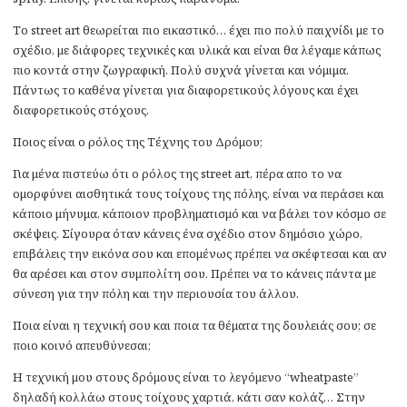
Το street art θεωρείται πιο εικαστικό… έχει πιο πολύ παιχνίδι με το
σχέδιο, με διάφορες τεχνικές και υλικά και είναι θα λέγαμε κάπως
πιο κοντά στην ζωγραφική. Πολύ συχνά γίνεται και νόμιμα.
Πάντως το καθένα γίνεται για διαφορετικούς λόγους και έχει
διαφορετικούς στόχους.
Ποιος είναι ο ρόλος της Τέχνης του Δρόμου;
Για μένα πιστεύω ότι ο ρόλος της street art, πέρα απο το να
ομορφύνει αισθητικά τους τοίχους της πόλης, είναι να περάσει και
κάποιο μήνυμα, κάποιον προβληματισμό και να βάλει τον κόσμο σε
σκέψεις. Σίγουρα όταν κάνεις ένα σχέδιο στον δημόσιο χώρο,
επιβάλεις την εικόνα σου και επομένως πρέπει να σκέφτεσαι και αν
θα αρέσει και στον συμπολίτη σου. Πρέπει να το κάνεις πάντα με
σύνεση για την πόλη και την περιουσία του άλλου.
Ποια είναι η τεχνική σου και ποια τα θέματα της δουλειάς σου; σε
ποιο κοινό απευθύνεσαι;
Η τεχνική μου στους δρόμους είναι το λεγόμενο “wheatpaste”
δηλαδή κολλάω στους τοίχους χαρτιά, κάτι σαν κολάζ… Στην