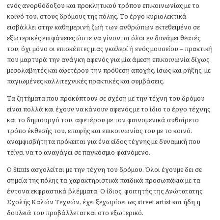
ενός ανορθόδοξου και προκλητικού τρόπου επικοινωνίας με το
κοινό του, στους δρόμους της πόλης. Το έργο κυριολεκτικά
εισβάλλει στην καθημερινή ζωή των ανθρώπων εκτεθειμένο σε
εξωτερικές επιφάνειες ώστε να γίνονται όλοι εν δυνάμει θεατές
του, όχι μόνο οι επισκέπτες μιας γκαλερί ή ενός μουσείου – πρακτική
που μαρτυρά την ανάγκη αφενός για μία άμεση επικοινωνία δίχως
μεσολαβητές και αφετέρου την πρόθεση αποχής, ίσως και ρήξης, με
παγιωμένες καλλιτεχνικές πρακτικές και συμβάσεις.
Τα ζητήματα που προκύπτουν σε σχέση με την τέχνη του δρόμου
είναι πολλά και έχουν να κάνουν αφενός με το ίδιο το έργο τέχνης
και το δημιουργό του, αφετέρου με τον φαινομενικά αυθαίρετο
τρόπο έκθεσής του, επαφής και επικοινωνίας του με το κοινό.
αναμφισβήτητα πρόκειται για ένα είδος τέχνης με δυναμική που
τείνει να το αναγάγει σε παγκόσμιο φαινόμενο.
Ο Stmts ασχολείται με την τέχνη του δρόμου. Όλοι έχουμε δει σε
σημεία της πόλης τα χαρακτηριστικά παιδικά προσωπάκια με τα
έντονα εκφραστικά βλέμματα. Ο ίδιος, φοιτητής της Ανώτατατης
Σχολής Καλών Τεχνών, έχει ξεχωρίσει ως street artist και ήδη η
δουλειά του προβάλλεται και στο εξωτερικό.