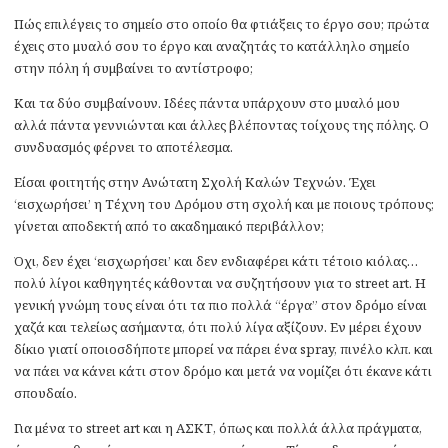
Πώς επιλέγεις το σημείο στο οποίο θα φτιάξεις το έργο σου; πρώτα
έχεις στο μυαλό σου το έργο και αναζητάς το κατάλληλο σημείο
στην πόλη ή συμβαίνει το αντίστροφο;
Και τα δύο συμβαίνουν. Ιδέες πάντα υπάρχουν στο μυαλό μου
αλλά πάντα γεννιώνται και άλλες βλέποντας τοίχους της πόλης. Ο
συνδυασμός φέρνει το αποτέλεσμα.
Είσαι φοιτητής στην Ανώτατη Σχολή Καλών Τεχνών. Έχει
‘εισχωρήσει’ η Τέχνη του Δρόμου στη σχολή και με ποιους τρόπους;
γίνεται αποδεκτή από το ακαδημαικό περιβάλλον;
Όχι, δεν έχει ‘εισχωρήσει’ και δεν ενδιαφέρει κάτι τέτοιο κιόλας…
πολύ λίγοι καθηγητές κάθονται να συζητήσουν για το street art. Η
γενική γνώμη τους είναι ότι τα πιο πολλά “έργα” στον δρόμο είναι
χαζά και τελείως ασήμαντα, ότι πολύ λίγα αξίζουν. Εν μέρει έχουν
δίκιο γιατί οποιοσδήποτε μπορεί να πάρει ένα spray, πινέλο κλπ. και
να πάει να κάνει κάτι στον δρόμο και μετά να νομίζει ότι έκανε κάτι
σπουδαίο.
Για μένα το street art και η ΑΣΚΤ, όπως και πολλά άλλα πράγματα,