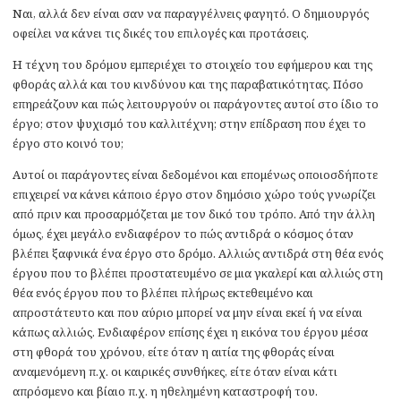
Ναι, αλλά δεν είναι σαν να παραγγέλνεις φαγητό. Ο δημιουργός
οφείλει να κάνει τις δικές του επιλογές και προτάσεις.
Η τέχνη του δρόμου εμπεριέχει το στοιχείο του εφήμερου και της
φθοράς αλλά και του κινδύνου και της παραβατικότητας. Πόσο
επηρεάζουν και πώς λειτουργούν οι παράγοντες αυτοί στο ίδιο το
έργο; στον ψυχισμό του καλλιτέχνη; στην επίδραση που έχει το
έργο στο κοινό του;
Αυτοί οι παράγοντες είναι δεδομένοι και επομένως οποιοσδήποτε
επιχειρεί να κάνει κάποιο έργο στον δημόσιο χώρο τούς γνωρίζει
από πριν και προσαρμόζεται με τον δικό του τρόπο. Από την άλλη
όμως, έχει μεγάλο ενδιαφέρον το πώς αντιδρά ο κόσμος όταν
βλέπει ξαφνικά ένα έργο στο δρόμο. Αλλιώς αντιδρά στη θέα ενός
έργου που το βλέπει προστατευμένο σε μια γκαλερί και αλλιώς στη
θέα ενός έργου που το βλέπει πλήρως εκτεθειμένο και
απροστάτευτο και που αύριο μπορεί να μην είναι εκεί ή να είναι
κάπως αλλιώς. Ενδιαφέρον επίσης έχει η εικόνα του έργου μέσα
στη φθορά του χρόνου, είτε όταν η αιτία της φθοράς είναι
αναμενόμενη π.χ. οι καιρικές συνθήκες, είτε όταν είναι κάτι
απρόσμενο και βίαιο π.χ. η ηθελημένη καταστροφή του.