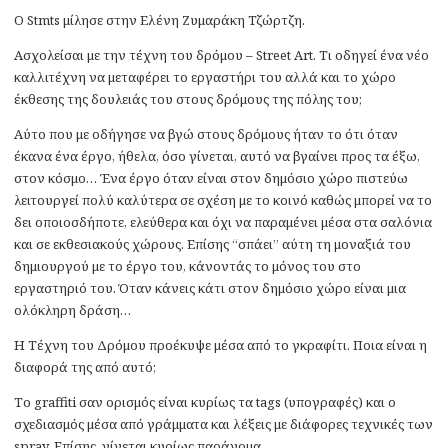
O Stmts μίλησε στην Ελένη Ζυμαράκη Τζώρτζη.
Ασχολείσαι με την τέχνη του δρόμου – Street Art. Τι οδηγεί ένα νέο
καλλιτέχνη να μεταφέρει το εργαστήρι του αλλά και το χώρο
έκθεσης της δουλειάς του στους δρόμους της πόλης του;
Aύτο που με οδήγησε να βγώ στους δρόμους ήταν το ότι όταν
έκανα ένα έργο, ήθελα, όσο γίνεται, αυτό να βγαίνει προς τα έξω,
στον κόσμο… Ένα έργο όταν είναι στον δημόσιο χώρο πιστεύω
λειτουργεί πολύ καλύτερα σε σχέση με το κοινό καθώς μπορεί να το
δει οποιοσδήποτε, ελεύθερα και όχι να παραμένει μέσα στα σαλόνια
και σε εκθεσιακούς χώρους. Επίσης “σπάει” αύτη τη μοναξιά του
δημιουργού με το έργο του, κάνοντάς το μόνος του στο
εργαστηριό του. Όταν κάνεις κάτι στον δημόσιο χώρο είναι μια
ολόκληρη δράση…
Η Τέχνη του Δρόμου προέκυψε μέσα από το γκραφίτι. Ποια είναι η
διαφορά της από αυτό;
Το graffiti σαν ορισμός είναι κυρίως τα tags (υπογραφές) και ο
σχεδιασμός μέσα από γράμματα και λέξεις με διάφορες τεχνικές των
spray. Επίσης, γίνεται κυρίως παράνομα.