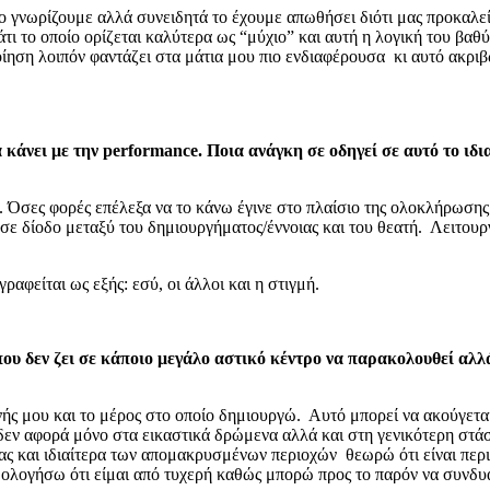
δή το γνωρίζουμε αλλά συνειδητά το έχουμε απωθήσει διότι μας προκα
άτι το οποίο ορίζεται καλύτερα ως “μύχιο” και αυτή η λογική του βαθ
ηση λοιπόν φαντάζει στα μάτια μου πιο ενδιαφέρουσα κι αυτό ακριβώ
 κάνει με την performance. Ποια ανάγκη σε οδηγεί σε αυτό το ιδι
 Όσες φορές επέλεξα να το κάνω έγινε στο πλαίσιο της ολοκλήρωσης
σε δίοδο μεταξύ του δημιουργήματος/έννοιας και του θεατή. Λειτουρ
αφείται ως εξής: εσύ, οι άλλοι και η στιγμή.
 που δεν ζει σε κάποιο μεγάλο αστικό κέντρο να παρακολουθεί αλ
ής μου και το μέρος στο οποίο δημιουργώ. Αυτό μπορεί να ακούγεται 
ν αφορά μόνο στα εικαστικά δρώμενα αλλά και στη γενικότερη στάση
ειας και ιδιαίτερα των απομακρυσμένων περιοχών θεωρώ ότι είναι πε
ολογήσω ότι είμαι από τυχερή καθώς μπορώ προς το παρόν να συνδυ