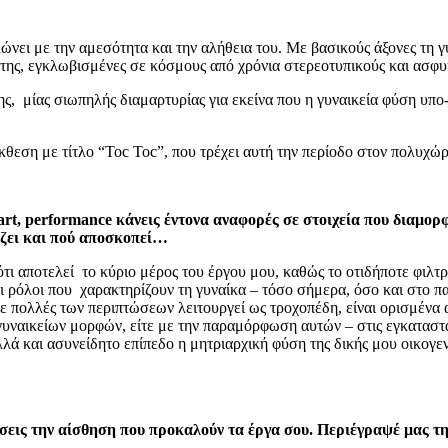
λώνει με την αμεσότητα και την αλήθεια του. Με βασικούς άξονες τη γ
ς της, εγκλωβισμένες σε κόσμους από χρόνια στερεοτυπικούς και ασφυ
ς, μίας σιωπηλής διαμαρτυρίας για εκείνα που η γυναικεία φύση υπο-φ
έκθεση με τίτλο “Toc Toc”, που τρέχει αυτή την περίοδο στον πολυχ
art, performance κάνεις έντονα αναφορές σε στοιχεία που διαμορ
άζει και πού αποσκοπεί…
ια ότι αποτελεί το κύριο μέρος του έργου μου, καθώς το οτιδήποτε φιλ
όλοι που χαρακτηρίζουν τη γυναίκα – τόσο σήμερα, όσο και στο παρε
σε πολλές των περιπτώσεων λειτουργεί ως τροχοπέδη, είναι ορισμένα
γυναικείων μορφών, είτε με την παραμόρφωση αυτών – στις εγκαταστά
ό αλλά και ασυνείδητο επίπεδο η μητριαρχική φύση της δικής μου οικ
ίσεις την αίσθηση που προκαλούν τα έργα σου. Περιέγραψέ μας τη