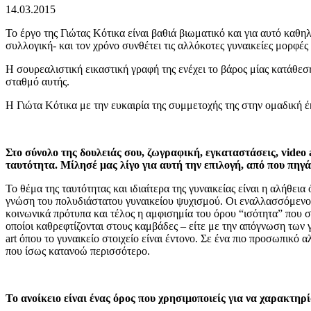
14.03.2015
Το έργο της Γιώτας Κότικα είναι βαθιά βιωματικό και για αυτό καθη
συλλογική- και τον χρόνο συνθέτει τις αλλόκοτες γυναικείες μορφέ
Η σουρεαλιστική εικαστική γραφή της ενέχει το βάρος μίας κατάθεση
σταθμό αυτής.
Η Γιώτα Κότικα με την ευκαιρία της συμμετοχής της στην ομαδική 
Στο σύνολο της δουλειάς σου, ζωγραφική, εγκαταστάσεις, video 
ταυτότητα. Μίλησέ μας λίγο για αυτή την επιλογή, από που πηγ
Το θέμα της ταυτότητας και ιδιαίτερα της γυναικείας είναι η αλήθε
γνώση του πολυδιάστατου γυναικείου ψυχισμού. Οι εναλλασσόμενοι ρ
κοινωνικά πρότυπα και τέλος η αμφισημία του όρου “ισότητα” που 
οποίοι καθρεφτίζονται στους καμβάδες – είτε με την απόγνωση των 
art όπου το γυναικείο στοιχείο είναι έντονο. Σε ένα πιο προσωπικ
που ίσως κατανοώ περισσότερο.
Το ανοίκειο είναι ένας όρος που χρησιμοποιείς για να χαρακτηρ