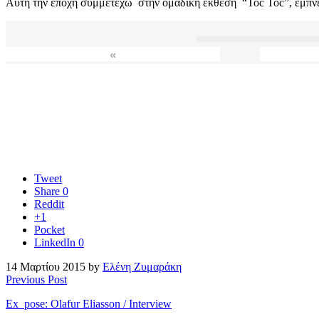
Αυτή την εποχή συμμετέχω στην ομαδική έκθεση “Toc Toc”, εμπνε
«
Tweet
Share
0
Reddit
+1
Pocket
LinkedIn
0
14 Μαρτίου 2015 by
Ελένη Ζυμαράκη
Previous Post
Ex_pose: Olafur Eliasson / Interview