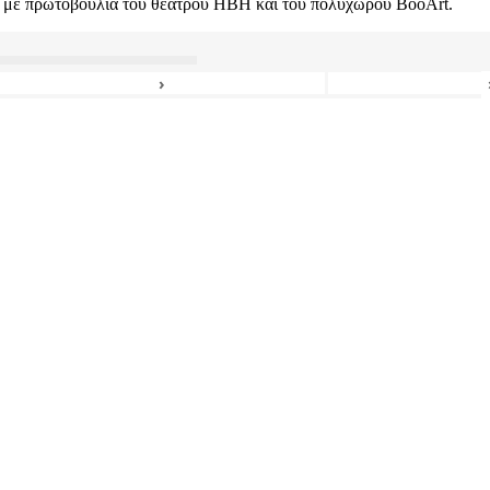
νε με πρωτοβουλία του θεάτρου ΗΒΗ και του πολυχώρου BooArt.
›