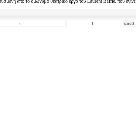
υσμένη από το ομώνυμο θεατρικό έργο του Laurent Baffie, που έγι
‹
από
3