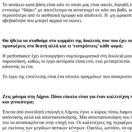
Το ανοίκειο κατά βάση είναι κάτι το οποίο μας είναι οικείο, δηλα
εννοούμε “θάψει” με αποτέλεσμα να αντιστοιχεί σε κάτι πιο βαθύ, κ
περισσότερο από το αισθητικά όμορφο και αποδεκτό. Η μη ωραιοποί
αβεβαιότητα που μπορεί αρχικά να νιώσει.
Θα ήθελα να σταθούμε στο κομμάτι της δουλειάς σου που έχει να
προσφέρεις στο θεατή αλλά και τι ‘εισπράττεις’ κάθε φορά;
Η performance έχει λειτουργήσει συμπληρωματικά στη δουλειά μου.
παρουσίαση, καθώς το έργο αυτόματα είσαι εσύ, ενώ μετατρέπεσαι 
κάνοντας τα ένα.
Το έργο της επιτέλεσης είναι ένα σύνολο πραγμάτων που αποκρυπτογρ
Ζεις μόνιμα στη Λήμνο. Πόσο εύκολο είναι για έναν καλλιτέχνη
και γενικότερα;
Έπειτα από συνειδητή επιλογή η Λήμνος έγινε ο κύριος τόπος διαμον
απόστασης αλλά και αποστασιοποίησης. Μια αποστασιοποίηση που δε
του να ανταποκρίνεται στην εποχή του. Οι καλλιτέχνες της περιφέρ
με εκείνους των μεγάλων αστικών κέντρων. Οφείλω, ωστόσο, να ομ