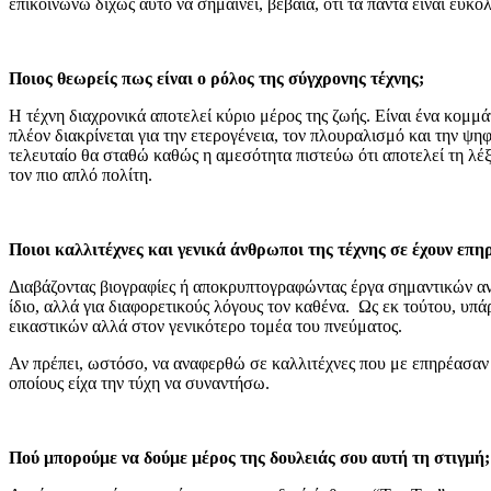
επικοινωνώ δίχως αυτό να σημαίνει, βέβαια, ότι τα πάντα είναι εύκολ
Ποιος θεωρείς πως είναι ο ρόλος της σύγχρονης τέχνης;
Η τέχνη διαχρονικά αποτελεί κύριο μέρος της ζωής. Είναι ένα κομμά
πλέον διακρίνεται για την ετερογένεια, τον πλουραλισμό και την ψ
τελευταίο θα σταθώ καθώς η αμεσότητα πιστεύω ότι αποτελεί τη λέξη
τον πιο απλό πολίτη.
Ποιοι καλλιτέχνες και γενικά άνθρωποι της τέχνης σε έχουν επη
Διαβάζοντας βιογραφίες ή αποκρυπτογραφώντας έργα σημαντικών ανθρ
ίδιο, αλλά για διαφορετικούς λόγους τον καθένα. Ως εκ τούτου, υπ
εικαστικών αλλά στον γενικότερο τομέα του πνεύματος.
Αν πρέπει, ωστόσο, να αναφερθώ σε καλλιτέχνες που με επηρέασαν
οποίους είχα την τύχη να συναντήσω.
Πού μπορούμε να δούμε μέρος της δουλειάς σου αυτή τη στιγμή;