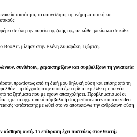
υνακεία ταυτότητα, το ασυνείδητο, τη μνήμη -ατομική και
κτικούς.
έρει σε όλη την πορεία της ζωής της, σε κάθε ηλικία και σε κάθε
ώρο BooArt, μίλησε στην Ελένη Ζυμαράκη Τζώρτζη.
φώνουν, συνθέτουν, χαρακτηρίζουν και συμβολίζουν τη γυναικεία
τράρεται πρωτίστως από τη δική μου θηλυκή φύση και επίσης από τη
λθόν – η σύγχυση στην οποία έχει η ίδια περιέλθει με τα νέα
 από τα ζητήματα που με έχουν απασχολήσει. Προβληματισμοί οι
σεις με τα αρχετυπικά σύμβολα ή στις performances και στα video
ογενειακής κατάστασης με ωθεί στο να αποτυπώνω την ανθρώπινη φύση
ν αίσθηση αυτή. Τι επίδραση έχει πιστεύεις στον θεατή;