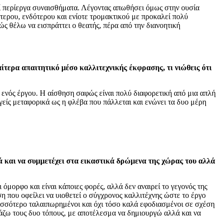
λεί περίεργα συναισθήματα. Λέγοντας απωθήσει όμως στην ουσία
ύτερου, ενδότερου και ενίοτε τρομακτικού με προκαλεί πολύ
ς θέλω να εισπράττει ο θεατής, πέρα από την διανοητική
αίτερα απαιτητικό μέσο καλλιτεχνικής έκφρασης, τι νιώθεις ότι
 ενός έργου. Η αίσθηση σαφώς είναι πολύ διαφορετική από μια απλή
γείς μεταφορικά ως η φλέβα που πάλλεται και ενώνει τα δυο μέρη
λά και να συμμετέχει στα εικαστικά δρώμενα της χώρας του αλλά
όμορφο και είναι κάποιες φορές, αλλά δεν αναιρεί το γεγονός της
 που οφείλει να υιοθετεί ο σύγχρονος καλλιτέχνης ώστε το έργο
ρισσότερο ταλαιπωρημένοι και όχι τόσο καλά εφοδιασμένοι σε σχέση
άζω τους δυο τόπους, με αποτέλεσμα να δημιουργώ αλλά και να