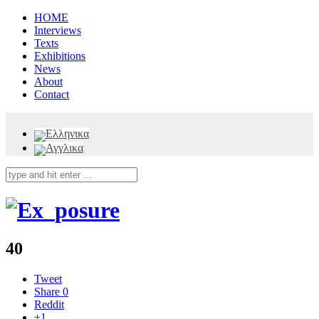
HOME
Interviews
Texts
Exhibitions
News
About
Contact
40
Tweet
Share
0
Reddit
+1