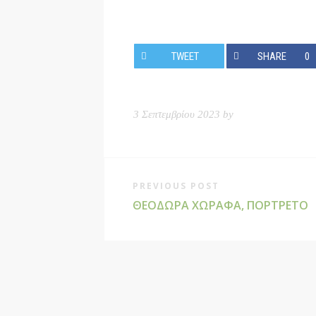
TWEET
SHARE
0
3 Σεπτεμβρίου 2023 by
PREVIOUS POST
ΘΕΟΔΏΡΑ ΧΩΡΑΦΆ, ΠΟΡΤΡΈΤΟ