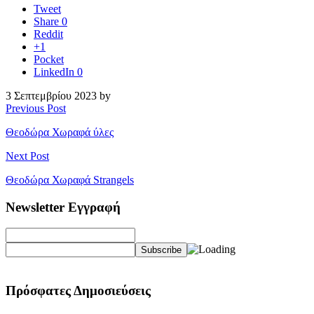
Tweet
Share
0
Reddit
+1
Pocket
LinkedIn
0
3 Σεπτεμβρίου 2023 by
Previous Post
Θεοδώρα Χωραφά ύλες
Next Post
Θεοδώρα Χωραφά Strangels
Newsletter Εγγραφή
Πρόσφατες Δημοσιεύσεις