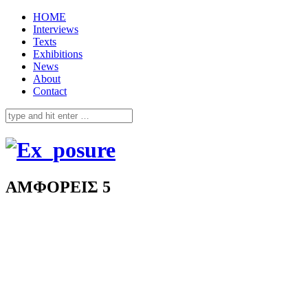
HOME
Interviews
Texts
Exhibitions
News
About
Contact
ΑΜΦΟΡΕΙΣ 5