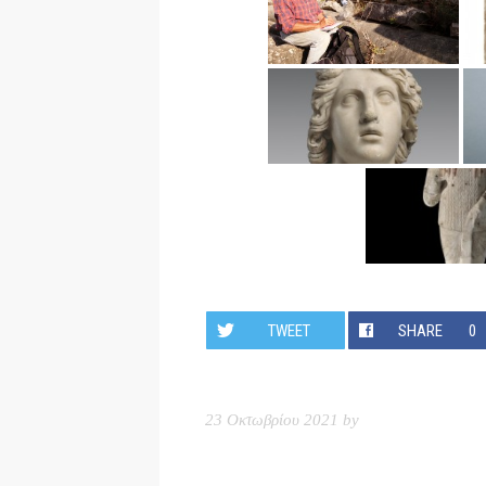
TWEET
SHARE
0
23 Οκτωβρίου 2021 by