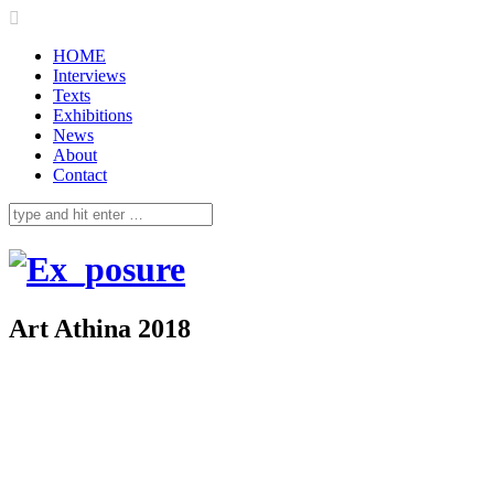
HOME
Interviews
Texts
Exhibitions
News
About
Contact
Art Athina 2018