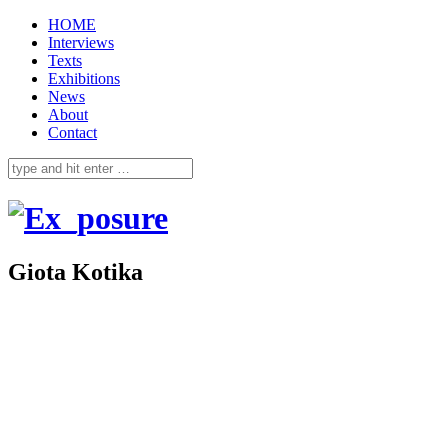
HOME
Interviews
Texts
Exhibitions
News
About
Contact
Giota Kotika