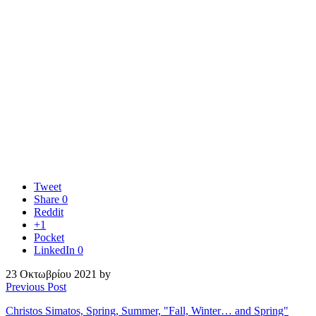
Tweet
Share
0
Reddit
+1
Pocket
LinkedIn
0
23 Οκτωβρίου 2021 by
Previous Post
Christos Simatos, Spring, Summer, "Fall, Winter… and Spring"