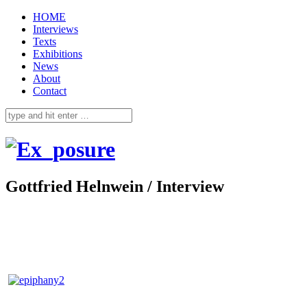
HOME
Interviews
Texts
Exhibitions
News
About
Contact
Gottfried Helnwein / Interview