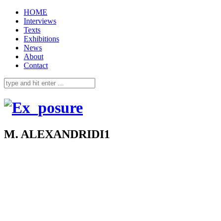
HOME
Interviews
Texts
Exhibitions
News
About
Contact
M. ALEXANDRIDI1