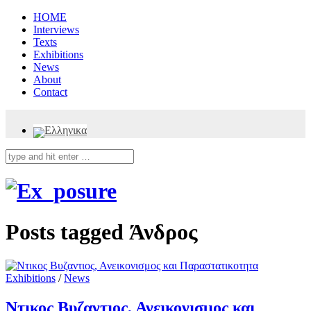
HOME
Interviews
Texts
Exhibitions
News
About
Contact
Posts tagged
Άνδρος
Exhibitions
/
News
Ντικος Βυζαντιος, Ανεικονισμος και