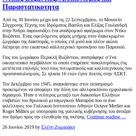
Παραστατικοτητα
Από τις 30 Ιουνίου μέχρι και τις 22 Σεπτεμβρίου, το Μουσείο
Σύγχρονης Τέχνης του Ιδρύματος Βασίλη και Ελίζας Γουλανδρή
στην Άνδρο παρουσιάζει ένα αναδρομικό αφιέρωμα στον Ντίκο
Βυζάντιο. Ένας οφειλόμενος φόρος μνήμης στον διακεκριμένο
ζωγράφο της διασποράς, ο οποίος επί μισό και πλέον αιώνα
διέπρεψε στο εικαστικό καλλιτεχνικό προσκήνιο του Παρισιού.
Γιος του ζωγράφου Περικλή Βυζάντιου, ανατράφηκε σ’ένα
οικογενειακό περιβάλλον το οποίο επηρέασε ποικιλοτρόπως (τις
μετέπειτα επιλογές του) τους πνευματικούς και καλλιτεχνικούς του
προσανατολισμούς. Σε ηλικία 16 ετών έγινε δεκτός στην ΑΣΚΤ.
Τον Δεκέμβριο του 1945, αναγκάστηκε στον εκπατρισμό
προκειμένου να αποφύγει την δύνη του αδελφοκτόνου εμφυλιακού
διχασμού. Ήταν ο νεότερος μεταξύ των διακοσίων Ελλήνων
επιβατών του θρυλικού μεταγωγικού Ματαρόα που οι δυο
φιλέλληνες του Γαλλικού Ινστιτούτου Αθηνών Octave Merlier και
Roger Milliex με υποτροφία της γαλλικής κυβέρνησης του άνοιξαν
τον δρόμο προς την ελευθερία της σκέψης.
Continue reading …
26 Ιουνίου 2019 by
Ελένη Ζυμαράκη