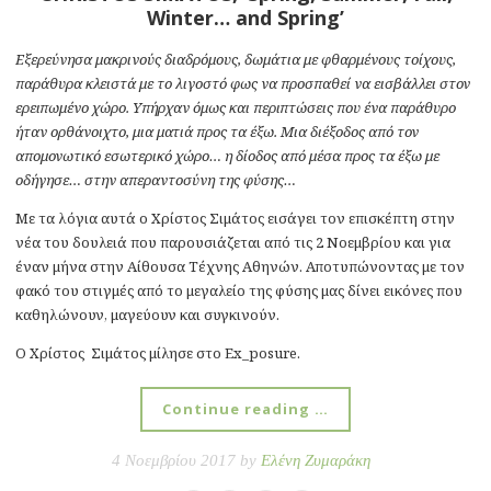
Winter… and Spring’
Εξερεύνησα μακρινούς διαδρόμους, δωμάτια με φθαρμένους τοίχους,
παράθυρα κλειστά με το λιγοστό φως να προσπαθεί να εισβάλλει στον
ερειπωμένο χώρο. Υπήρχαν όμως και περιπτώσεις που ένα παράθυρο
ήταν ορθάνοιχτο, μια ματιά προς τα έξω. Μια διέξοδος από τον
απομονωτικό εσωτερικό χώρο… η δίοδος από μέσα προς τα έξω με
οδήγησε… στην απεραντοσύνη της φύσης…
Με τα λόγια αυτά ο Χρίστος Σιμάτος εισάγει τον επισκέπτη στην
νέα του δουλειά που παρουσιάζεται από τις 2 Νοεμβρίου και για
έναν μήνα στην Αίθουσα Τέχνης Αθηνών. Αποτυπώνοντας με τον
φακό του στιγμές από το μεγαλείο της φύσης μας δίνει εικόνες που
καθηλώνουν, μαγεύουν και συγκινούν.
Ο Χρίστος Σιμάτος μίλησε στο Ex_posure.
Continue reading …
4 Νοεμβρίου 2017 by
Ελένη Ζυμαράκη