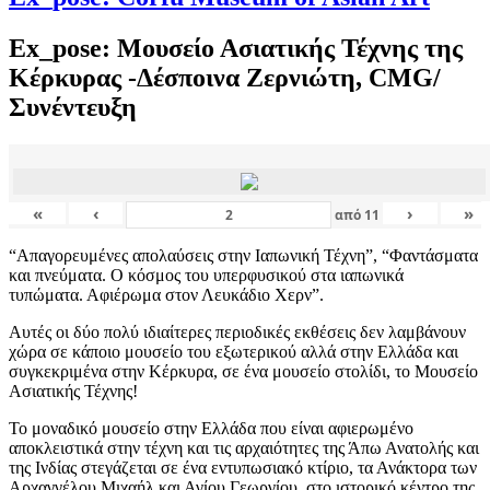
Ex_pose: Μουσείο Ασιατικής Τέχνης της
Κέρκυρας -Δέσποινα Ζερνιώτη, CMG/
Συνέντευξη
«
‹
›
»
από
11
“Απαγορευμένες απολαύσεις στην Ιαπωνική Τέχνη”, “Φαντάσματα
και πνεύματα. Ο κόσμος του υπερφυσικού στα ιαπωνικά
τυπώματα. Αφιέρωμα στον Λευκάδιο Χερν”.
Αυτές οι δύο πολύ ιδιαίτερες περιοδικές εκθέσεις δεν λαμβάνουν
χώρα σε κάποιο μουσείο του εξωτερικού αλλά στην Ελλάδα και
συγκεκριμένα στην Κέρκυρα, σε ένα μουσείο στολίδι, το Μουσείο
Ασιατικής Τέχνης!
Το μοναδικό μουσείο στην Ελλάδα που είναι αφιερωμένο
αποκλειστικά στην τέχνη και τις αρχαιότητες της Άπω Ανατολής και
της Ινδίας στεγάζεται σε ένα εντυπωσιακό κτίριο, τα Ανάκτορα των
Αρχαγγέλου Μιχαήλ και Αγίου Γεωργίου, στο ιστορικό κέντρο της