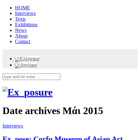
HOME
Interviews
Texts
Exhibitions
News
About
Contact
Date archives
Μάι 2015
Interviews
Ex_pose: Corfu Museum of Asian Art