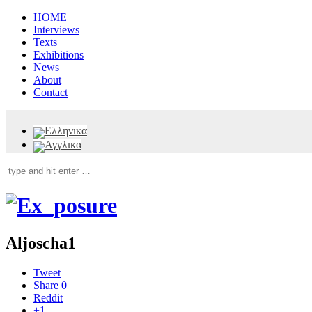
HOME
Interviews
Texts
Exhibitions
News
About
Contact
Aljoscha1
Tweet
Share
0
Reddit
+1