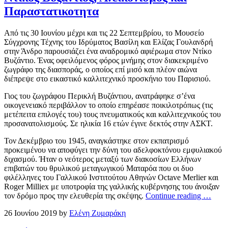
Παραστατικοτητα
Από τις 30 Ιουνίου μέχρι και τις 22 Σεπτεμβρίου, το Μουσείο
Σύγχρονης Τέχνης του Ιδρύματος Βασίλη και Ελίζας Γουλανδρή
στην Άνδρο παρουσιάζει ένα αναδρομικό αφιέρωμα στον Ντίκο
Βυζάντιο. Ένας οφειλόμενος φόρος μνήμης στον διακεκριμένο
ζωγράφο της διασποράς, ο οποίος επί μισό και πλέον αιώνα
διέπρεψε στο εικαστικό καλλιτεχνικό προσκήνιο του Παρισιού.
Γιος του ζωγράφου Περικλή Βυζάντιου, ανατράφηκε σ’ένα
οικογενειακό περιβάλλον το οποίο επηρέασε ποικιλοτρόπως (τις
μετέπειτα επιλογές του) τους πνευματικούς και καλλιτεχνικούς του
προσανατολισμούς. Σε ηλικία 16 ετών έγινε δεκτός στην ΑΣΚΤ.
Τον Δεκέμβριο του 1945, αναγκάστηκε στον εκπατρισμό
προκειμένου να αποφύγει την δύνη του αδελφοκτόνου εμφυλιακού
διχασμού. Ήταν ο νεότερος μεταξύ των διακοσίων Ελλήνων
επιβατών του θρυλικού μεταγωγικού Ματαρόα που οι δυο
φιλέλληνες του Γαλλικού Ινστιτούτου Αθηνών Octave Merlier και
Roger Milliex με υποτροφία της γαλλικής κυβέρνησης του άνοιξαν
τον δρόμο προς την ελευθερία της σκέψης.
Continue reading …
26 Ιουνίου 2019 by
Ελένη Ζυμαράκη