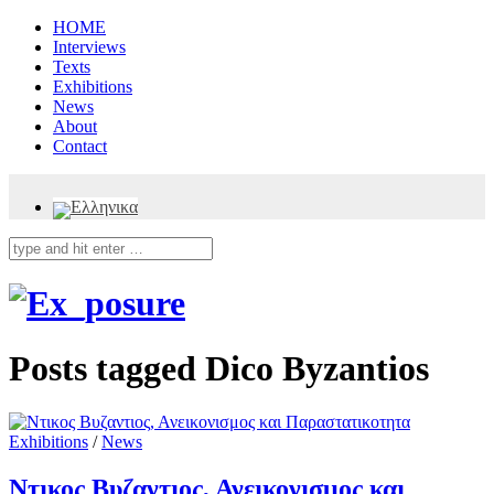
HOME
Interviews
Texts
Exhibitions
News
About
Contact
Posts tagged
Dico Byzantios
Exhibitions
/
News
Ντικος Βυζαντιος, Ανεικονισμος και