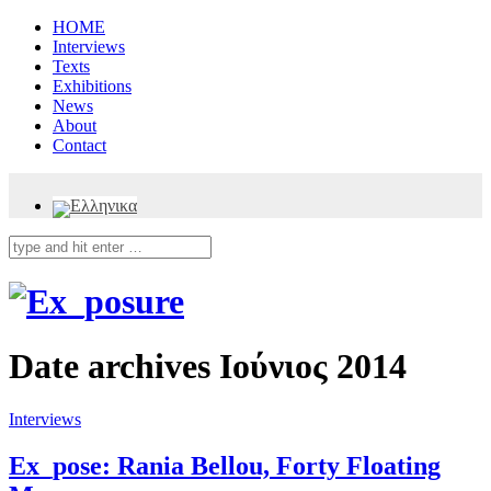
HOME
Interviews
Texts
Exhibitions
News
About
Contact
Date archives
Ιούνιος 2014
Interviews
Ex_pose: Rania Bellou, Forty Floating