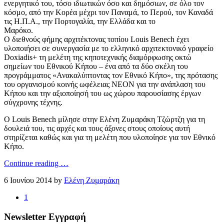
ενεργητικό του, τόσο ιδιωτικών όσο και δημόσιων, σε όλο τον
κόσμο, από την Κορέα μέχρι τον Παναμά, το Περού, τον Καναδά
τις Η.Π.Α., την Πορτογαλία, την Ελλάδα και το
Μαρόκ
Ο διεθνούς φήμης αρχιτέκτονας τοπίου Louis Benech έχει
υλοποιήσει σε συνεργασία με το ελληνικό αρχιτεκτονικό γραφείο
Doxiadis+ τη μελέτη της κηποτεχνικής διαμόρφωσης οκτώ
σημείων του Εθνικού Κήπου – ένα από τα δύο σκέλη του
προγράμματος «Ανακαλύπτοντας τον Εθνικό Κήπο», της πρότασης
του οργανισμού κοινής ωφέλειας NEON για την ανάπλαση του
Κήπου και την αξιοποίησή του ως χώρου παρουσίασης έργων
σύγχρονης τέχνης.
Ο Louis Benech μίλησε στην Ελένη Ζυμαράκη Τζώρτζη για τη
δουλειά του, τις αρχές και τους άξονες στους οποίους αυτή
στηρίζεται καθώς και για τη μελέτη που υλοποίησε για τον Εθνικό
Κήπο.
Continue reading …
6 Ιουνίου 2014 by
Ελένη Ζυμαράκη
1
Newsletter Εγγραφή