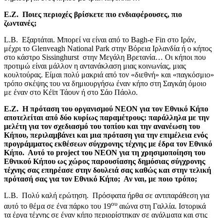
Ε.Ζ. Ποιες περιοχές βρίσκετε πιο ενδιαφέρουσες, πιο
ζωντανές;
L.B. Εξαρτάται. Μπορεί να είναι από το Bagh-e Fin στο Ιράν,
μέχρι το Glenveagh National Park στην Βόρεια Ιρλανδία ή ο κήπος
στο κάστρο Sissinghurst στην Μεγάλη Βρετανία… Οι κήποι που
προτιμώ είναι μάλλον η αντανάκλαση μιας κοινωνίας, μιας
κουλτούρας. Είμαι πολύ μακριά από τον «διεθνή» και «παγκόσμιο»
τρόπο σκέψης του να δημιουργήσω έναν κήπο στη Σαγκάη όμοιο
με έναν στο Κέϊπ Τάουν ή στο Σάο Πάολο.
Ε.Ζ. Η πρόταση του οργανισμού ΝΕΟΝ για τον Εθνικό Κήπο
αποτελείται από δύο κυρίως παραμέτρους: παράλληλα με την
μελέτη για τον σχεδιασμό του τοπίου και την ανανέωση του
Κήπου, περιλαμβάνει και μια πρόταση για την επιμέλεια ενός
προγράμματος εκθέσεων σύγχρονης τέχνης με έδρα τον Εθνικό
Κήπο. Αυτό το
project
του ΝΕΟΝ για τη χρησιμοποίηση του
Εθνικού Κήπου ως χώρος παρουσίασης δημόσιας σύγχρονης
τέχνης σας επηρέασε στην δουλειά σας καθώς και στην τελική
πρότασή σας για τον Εθνικό Κήπο
;
Αν ναι, με ποιο τρόπο;
L.B. Πολύ καλή ερώτηση. Πρόσφατα ήρθα σε αντιπαράθεση για
ου
αυτό το θέμα σε ένα πάρκο του 19
αιώνα στη Γαλλία. Ιστορικά
τα έργα τέχνης σε έναν κήπο περιορίστηκαν σε αγάλματα και στις