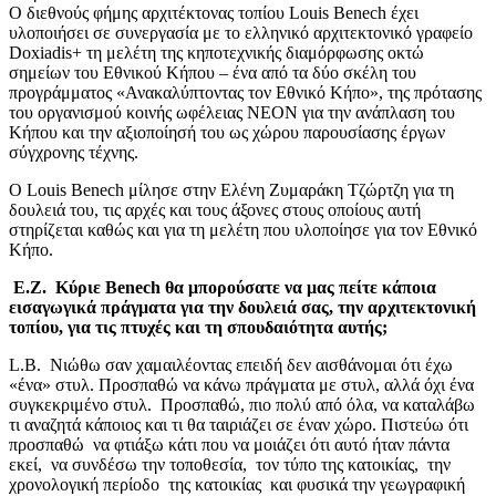
Ο διεθνούς φήμης αρχιτέκτονας τοπίου Louis Benech έχει
υλοποιήσει σε συνεργασία με το ελληνικό αρχιτεκτονικό γραφείο
Doxiadis+ τη μελέτη της κηποτεχνικής διαμόρφωσης οκτώ
σημείων του Εθνικού Κήπου – ένα από τα δύο σκέλη του
προγράμματος «Ανακαλύπτοντας τον Εθνικό Κήπο», της πρότασης
του οργανισμού κοινής ωφέλειας NEON για την ανάπλαση του
Κήπου και την αξιοποίησή του ως χώρου παρουσίασης έργων
σύγχρονης τέχνης.
Ο Louis Benech μίλησε στην Ελένη Ζυμαράκη Τζώρτζη για τη
δουλειά του, τις αρχές και τους άξονες στους οποίους αυτή
στηρίζεται καθώς και για τη μελέτη που υλοποίησε για τον Εθνικό
Κήπο.
Ε.Ζ. Κύριε Benech θα μπορούσατε να μας πείτε κάποια
εισαγωγικά πράγματα για την δουλειά σας, την αρχιτεκτονική
τοπίου, για τις πτυχές και τη σπουδαιότητα αυτής;
L.B. Νιώθω σαν χαμαιλέοντας ​επειδή ​δεν αισθάνομαι ότι έχω
«ένα» στυλ. Προσπαθώ να κάνω πράγματα με στυλ, αλλά όχι ένα
συγκεκριμένο στυλ. Προσπαθώ, πιο πολύ από όλα, να καταλάβω
τι ​αναζητά ​κάποιος και τι θα ταιριάζει σε έναν χώρο. Πιστεύω ότι
προσπαθώ ​να φτιάξω κάτι που να μοιάζει ότι αυτό ​ήταν πάντα
εκεί, να συνδέσω την τοποθεσία, ​ τον τύπο της κατοικίας, την
χρονολογική περίοδο ​ της κατοικίας​ και φυσικά την γεωγραφική