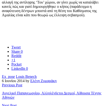
αλλαγή της αντίληψης ‘Του’ χώρου, αν γίνει χωρίς να καταλάβει
κανείς πώς και γιατί δημιουργήθηκε ο κήπος (παράδειγμα η
αναφύτευση δέντρων μποστά από τη θέση του Καθίσματος της
Αμαλίας είναι κάτι που θεωρώ ως έλλειψη σεβασμού).
Tweet
Share
0
Reddit
+1
Pocket
LinkedIn
0
Ex_pose
Louis Benech
6 Ιουνίου 2014 by
Ελένη Ζυμαράκη
Previous Post
Αγγελική Παπαγεωργίου, Αλληλένδετοι Δεσμοί, Αίθουσα Τέχνης
Αθηνών
Next Post