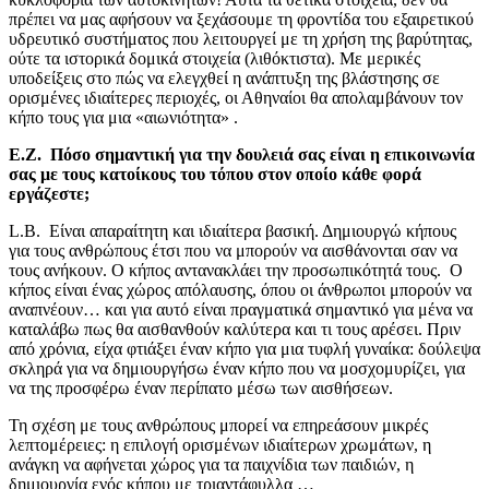
πρέπει να μας αφήσουν να ξεχάσουμε τη φροντίδα του εξαιρετικού
υδρευτικό συστήματος που λειτουργεί με τη χρήση της βαρύτητας,
ούτε τα ιστορικά δομικά στοιχεία (λιθόκτιστα). Με μερικές
υποδείξεις στο πώς να ελεγχθεί η ανάπτυξη της βλάστησης σε
ορισμένες ιδιαίτερες περιοχές, οι Αθηναίοι θα απολαμβάνουν τον
κήπο τους για μια «αιωνιότητα» .
Ε.Ζ. Πόσο σημαντική για την δουλειά σας είναι η επικοινωνία
σας με τους κατοίκους του τόπου στον οποίο κάθε φορά
εργάζεστε
;
L.B. Είναι απαραίτητη και ιδιαίτερα βασική. Δημιουργώ κήπους
για τους ανθρώπους έτσι που να μπορούν να αισθάνονται σαν να
τους ανήκουν. Ο κήπος αντανακλάει την προσωπικότητά τους. Ο
κήπος είναι ένας χώρος απόλαυσης, όπου οι άνθρωποι μπορούν να
αναπνέουν… και για αυτό είναι πραγματικά σημαντικό για μένα να
καταλάβω πως θα αισθανθούν καλύτερα και τι τους αρέσει. Πριν
από χρόνια, είχα φτιάξει έναν κήπο για μια τυφλή γυναίκα: δούλεψα
σκληρά για να δημιουργήσω έναν κήπο που να μοσχομυρίζει, για
να της προσφέρω έναν περίπατο μέσω των αισθήσεων.
Τη σχέση με τους ανθρώπους μπορεί να επηρεάσουν μικρές
λεπτομέρειες: η επιλογή ορισμένων ιδιαίτερων χρωμάτων, η
ανάγκη να αφήνεται χώρος για τα παιχνίδια των παιδιών, η
δημιουργία ενός κήπου με τριαντάφυλλα …