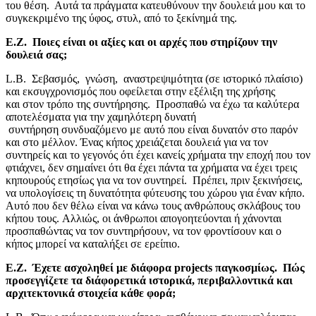
του θέση. Αυτά τα πράγματα κατευθύνουν την δουλειά μου και το
συγκεκριμένο της ύφος, ​στυλ, ​από το ξεκίνημά της​.
Ε.Ζ. Ποιες είναι οι αξίες και οι αρχές που στηρίζουν την
δουλειά σας;
L.B. Σεβασμός, ​ γνώση,​ αναστρεψιμότητα (σε ιστορικό πλαίσιο)
και εκσυγχρονισμός που οφείλεται στην εξέλιξη της χρήσης
και στον τρόπο της συντήρησης. Προσπαθώ να έχω τα καλύτερα
αποτελέσματα για την χαμηλότερη ​δυνατή​
συντήρηση συνδυαζόμενο με αυτό που είναι δυνατόν στο παρόν
και στο μέλλον​. Ένας κήπος χρειάζεται δουλειά για να τον
συντηρείς και το γεγονός ότι έχει κανείς χρήματα την εποχή που τον
φτιάχνει, δεν σημαίνει ότι θα έχει πάντα τα χρήματα να έχει τρεις
κηπουρούς ετησίως για να τον συντηρεί. Πρέπει, πριν ξεκινήσεις,
να υπολογίσεις τη δυνατότητα φύτευσης του χώρου ​για έναν κήπο.
Αυτό που δεν θέλω είναι να κάνω τους ανθρώπους σκλάβους του
κήπου τους. Αλλιώς, οι άνθρωποι απογοητεύονται ή χάνονται
προσπαθώντας να τον συντηρήσουν​, να τον φροντίσουν​ και ο
κήπος μπορεί να καταλήξει σε ερείπιο.
Ε.Ζ. Έχετε ασχοληθεί με διάφορα
projects
παγκοσμίως. Πώς
προσεγγίζετε τα διάφορετικά ιστορικά, περιβαλλοντικά και
αρχιτεκτονικά στοιχεία κάθε φορά;