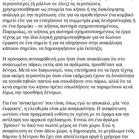
περισσότερες (ή μάλλον σε όλες) τις περιπτώσεις
χρησιμοποιήθηκαν ως στοιχεία του κήπου ή της διακόσμησης
ανάλογα με την περίπτωση: είτε για να οριοθετήσουν ένα κομβικό
σημείο είτε για να ενισχύσουν τη συμμετρία μιας δενδροστοιχίας ή
σε ένα δρομάκι – σε κήπους αυστηρά σχηματοποιημένους.
Παρομοίως, σε κήπους μη αυστηρά σχηματοποιημένους τα έργα
τέχνης με την ίδια λογική χρησιμοποιήθηκαν για να δώσουν
έμφαση σε ένα σημείο ή για να οδηγήσουν στην ανακάλυψη
κάποιου σημείου, να δημιουργήσουν μία έκπληξη.
Η πρόσφατη αντιπαράθεσή μου ήταν όταν ανακάλυψα ότι στο
ανανεωμένο πάρκο, εκτός από τα αγάλματα, προσθέτανε και
δέντρα. Μετά τον διαγωνισμό, τους επεσήμανα ότι τα έργα τέχνης
(και ακόμη περισσότερο όταν είναι εφήμερα) έχουν τη δυνατότητα
να τοποθετηθούν παντού και οπουδήποτε στο πάρκο, αλλά ότι τα
κενά σημεία του κήπου πρέπει οπωσδήποτε να παραμείνουν κενά
δίχως την προσθήκη δέντρων.
Για ένα ‘αντικείμενο’ που είναι, όπως εγώ το αποκαλώ, μία ‘νέα
έκφραση’, η ελευθερία είναι μία αναγκαιότητα. Η αναφύτευση
ωστόσο είναι πραγματική ευθύνη σε σχέση με το όραμα και την
αντίληψη του αρχικού σχεδιασμού. Εννοώ ότι ένα άγαλμα
‘βρίσκει’ το δικό του σωστό μέρος σε έναν χώρο. Ενώ η
αναφύτευση σε έναν άδειο χώρο, η δημιουργία, το μεγάλωμα ενός
θάμνου ή δέντρου θα έχει σαν αποτέλεσμα αργά ή γρήγορα την