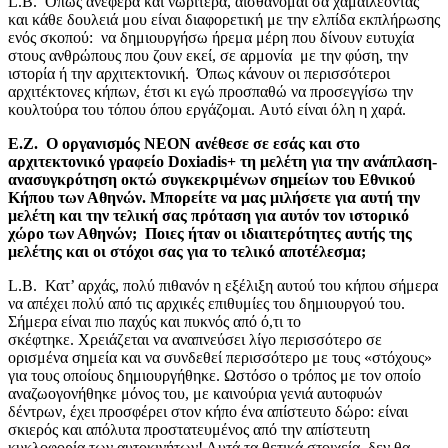
L.B. Όπως ανέφερα και νωρίτερα, αισθάνομαι σα χαμαιλέοντας
και κάθε δουλειά μου είναι διαφορετική με την ελπίδα εκπλήρωσης
ενός σκοπού: να δημιουργήσω ήρεμα μέρη που δίνουν ευτυχία
στους ανθρώπους που ζουν εκεί, ​σε ​αρμονία με την φύση, την
ιστορία ή την αρχιτεκτονική. Όπως κάνουν οι περισσότεροι
αρχιτέκτονες κήπων, έτσι κι εγώ προσπαθώ να προσεγγίσω την
κουλτούρα του ​τόπου ​όπου εργάζομαι. Αυτό​ είναι όλη η χαρά.
Ε.Ζ. Ο οργανισμός ΝΕΟΝ ανέθεσε σε εσάς και στο ​
αρχιτεκτονικό ​γραφείο
Doxiadis+
τη μελέτη για την ανάπλαση-​
ανασυγκρότηση ​οκτώ συγκεκριμένων σημείων του Εθνικού
Κήπου ​των Αθηνών​. Μπορείτε να μας μιλήσετε για αυτή την
μελέτη και την τελική σας πρόταση για αυτόν τον ιστορικό
χώρο των Αθηνών​
;
Ποιες ήταν οι ιδιαιτερότητες ​αυτής της
μελέτης ​και οι στόχοι σας για το τελικό αποτέλεσμα;
L.B. Κατ’ αρχάς, πολύ πιθανόν η εξέλιξη αυτού του κήπου σήμερα
να απέχει πολύ από τις αρχικές επιθυμίες του δημιουργού του.
Σήμερα είναι πιο παχύς και πυκνός από ό,τι το
σκέφτηκε. Χρειάζεται να αναπνεύσει λίγο περισσότερο σε
ορισμένα σημεία και να συνδεθεί περισσότερο με τους «στόχους»
για τους οποίους δημιουργήθηκε. Ωστόσο ο τρόπος με τον οποίο
αναζωογονήθηκε μόνος του, με καινούρια γενιά αυτοφυών
δέντρων, έχει προσφέρει στον κήπο ένα απίστευτο δώρο: είναι
σκιερός και απόλυτα προστατευμένος από την απίστευτη
κυκλοφορία των αυτοκινήτων! Αυτά τα θετικά στοιχεία, δεν θα