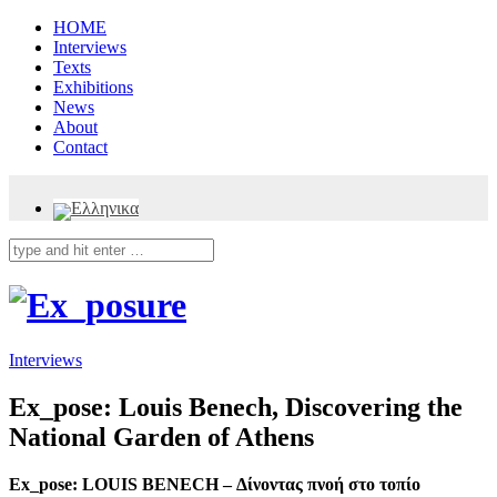
HOME
Interviews
Texts
Exhibitions
News
About
Contact
Interviews
Ex_pose: Louis Benech, Discovering the
National Garden of Athens
Ex_pose:
LOUIS BENECH – Δίνοντας πνοή στο τοπίο