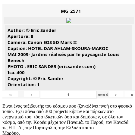
_MG_2571
Author: © Eric Sander
Aperture: 8
Camera: Canon EOS 5D Mark II
Caption: HOTEL DAR AHLAM-SKOURA-MAROC
MAI 2009- Jardins réalisés par le paysagiste Louis
Benech
PHOTO : ERIC SANDER (ericsander.com)
Iso: 400
Copyright: © Eric Sander
Orientation: 1
«
‹
›
»
από
4
Είναι ένας ταξιδευτής του κόσμου που (ξανα)δίνει πνοή στο φυσικό
τοπίο. Έχει πάνω από 300 projects κήπων και πάρκων στο
ενεργητικό του, τόσο ιδιωτικών όσο και δημόσιων, σε όλο τον
κόσμο, από την Κορέα μέχρι τον Παναμά, το Περού, τον Καναδά
τις Η.Π.Α., την Πορτογαλία, την Ελλάδα και το
Μαρόκ