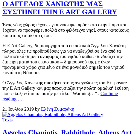
Ο ΑΓΓΕΛΟΣ ΧΑΝΙΩΤΗΣ ΜΑΣ
ΣΥΣΤΗΝΕΙ ΤΗΝ E ART GALLERY
Ένας νέος χώρος τέχνης εγκαινιάστηκε πρόσφατα στην Πάρο και
έρχεται να προσφέρει πολλά στο φιλότεχνο νησί, στους κατοίκους
και στους επισκέπτες του.
Η E Art Gallery, δημιούργημα του εικαστικού Άγγελου Χανιώτη
πληροί όλες τις προϋποθέσεις για να αναδειχθεί σε ένα από τα
πολιτιστικά σημεία αναφοράς του νησιού καθώς συνδυάζει την
έμπειρη ματιά του εικαστικού – δημιουργού της με έναν
προνομιακό χώρο χτισμένο σε ένα μοναδικό σημείο του νησιού
κοντά στη Νάουσα.
Ο Άγγελος Χανιώτης συστήνει στους αναγνώστες του Ex_posure
την E Art Gallery και μας παρουσιάζει την πρώτη ομαδική έκθεση
που φιλοξενείται σε αυτήν με τίτλο “Warming…” .
Continue
reading …
21 Ιουλίου 2019 by
Ελένη Ζυμαράκη
Texts
Aggelos Chaniotis, Rabbithole, Athens Art