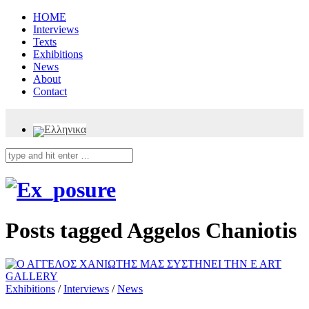
HOME
Interviews
Texts
Exhibitions
News
About
Contact
Posts tagged
Aggelos Chaniotis
Exhibitions
/
Interviews
/
News