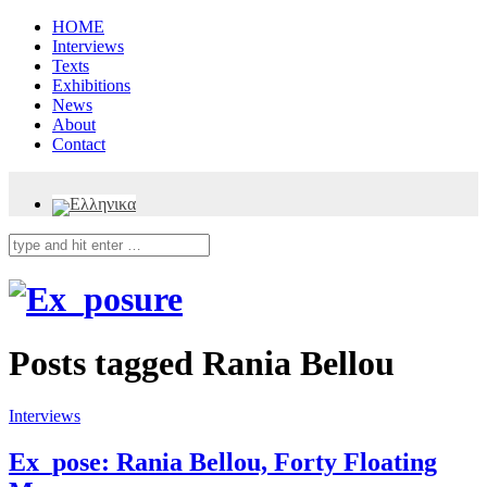
HOME
Interviews
Texts
Exhibitions
News
About
Contact
Posts tagged
Rania Bellou
Interviews
Ex_pose: Rania Bellou, Forty Floating